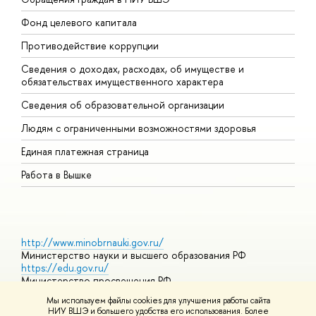
Фонд целевого капитала
Д
Противодействие коррупции
Ц
Сведения о доходах, расходах, об имуществе и
Б
обязательствах имущественного характера
О
Сведения об образовательной организации
О
Людям с ограниченными возможностями здоровья
Единая платежная страница
Работа в Вышке
http://www.minobrnauki.gov.ru/
Министерство науки и высшего образования РФ
https://edu.gov.ru/
Министерство просвещения РФ
https://elearning.hse.ru/mooc
Мы используем файлы cookies для улучшения работы сайта
Массовые открытые онлайн-курсы
НИУ ВШЭ и большего удобства его использования. Более