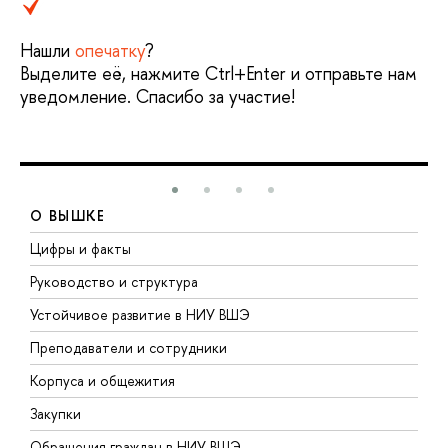
Нашли
опечатку
?
Выделите её, нажмите Ctrl+Enter и отправьте нам
уведомление. Спасибо за участие!
О ВЫШКЕ
Цифры и факты
Л
Руководство и структура
Д
Устойчивое развитие в НИУ ВШЭ
О
Преподаватели и сотрудники
П
Корпуса и общежития
В
Закупки
П
Обращения граждан в НИУ ВШЭ
А