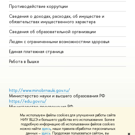
Противодействие коррупции
Ц
Сведения о доходах, расходах, об имуществе и
Б
обязательствах имущественного характера
О
Сведения об образовательной организации
О
Людям с ограниченными возможностями здоровья
Единая платежная страница
Работа в Вышке
http://www.minobrnauki.gov.ru/
Министерство науки и высшего образования РФ
https://edu.gov.ru/
Министерство просвещения РФ
https://elearning.hse.ru/mooc
Мы используем файлы cookies для улучшения работы сайта
Массовые открытые онлайн-курсы
НИУ ВШЭ и большего удобства его использования. Более
подробную информацию об использовании файлов cookies
можно найти
здесь
, наши правила обработки персональных
данных –
здесь
. Продолжая пользоваться сайтом, вы
✖