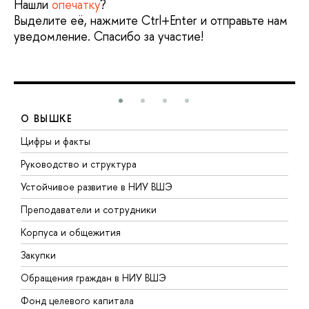
Нашли
опечатку
?
Выделите её, нажмите Ctrl+Enter и отправьте нам
уведомление. Спасибо за участие!
О ВЫШКЕ
Цифры и факты
Л
Руководство и структура
Д
Устойчивое развитие в НИУ ВШЭ
О
Преподаватели и сотрудники
П
Корпуса и общежития
В
Закупки
П
Обращения граждан в НИУ ВШЭ
А
Фонд целевого капитала
Д