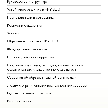
Руководство и структура
Д
Устойчивое развитие в НИУ ВШЭ
О
Преподаватели и сотрудники
П
Корпуса и общежития
В
Закупки
П
Обращения граждан в НИУ ВШЭ
А
Фонд целевого капитала
Д
Противодействие коррупции
Ц
Сведения о доходах, расходах, об имуществе и
Б
обязательствах имущественного характера
О
Сведения об образовательной организации
О
Людям с ограниченными возможностями здоровья
Единая платежная страница
Работа в Вышке