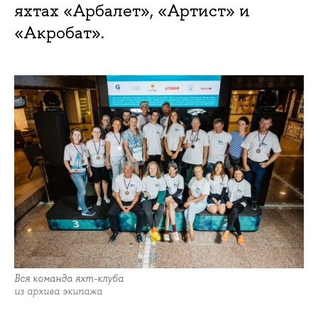
яхтах «Арбалет», «Артист» и
«Акробат».
Вся команда яхт-клуба
из архива экипажа