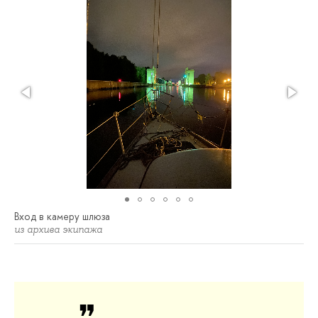
Вход в камеру шлюза
из архива экипажа
❞