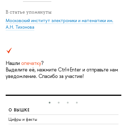
В статье упомянуты
Московский институт электроники и математики им.
А.Н. Тихонова
Нашли
опечатку
?
Выделите её, нажмите Ctrl+Enter и отправьте нам
уведомление. Спасибо за участие!
О ВЫШКЕ
Цифры и факты
Л