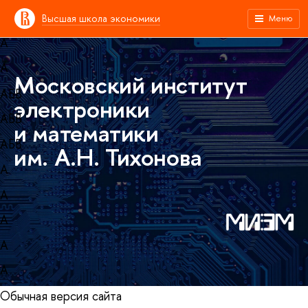
A
Высшая школа экономики
Меню
A
A
Московский институт
АБB
электроники
АБB
и математики
АБB
им. А.Н. Тихонова
А
А
А
А
А
Обычная версия сайта