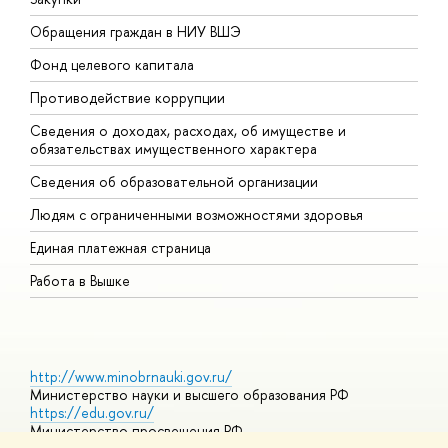
Обращения граждан в НИУ ВШЭ
А
Фонд целевого капитала
Д
Противодействие коррупции
Ц
Сведения о доходах, расходах, об имуществе и
Б
обязательствах имущественного характера
О
Сведения об образовательной организации
О
Людям с ограниченными возможностями здоровья
Единая платежная страница
Работа в Вышке
http://www.minobrnauki.gov.ru/
Министерство науки и высшего образования РФ
https://edu.gov.ru/
Министерство просвещения РФ