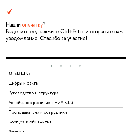
Нашли
опечатку
?
Выделите её, нажмите Ctrl+Enter и отправьте нам
уведомление. Спасибо за участие!
О ВЫШКЕ
Цифры и факты
Л
Руководство и структура
Д
Устойчивое развитие в НИУ ВШЭ
О
Преподаватели и сотрудники
П
Корпуса и общежития
В
Закупки
П