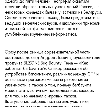
одного до пяти человек. География охватила
десятки образовательных учреждений России, а в
некоторых командах были и участники из Беларуси.
Среди студенческих команд были представители
ведущих технических вузов, а школьники приехали
из сильнейших физмат-лицеев и школ с
углублённым изучением информатики.
Сразу после финиша соревновательной части
состоялся доклад Андрея Левкина, руководителя
продукта BI.ZONE Bug Bounty. Тема — «Как
работает багбаунти?». Спикер рассказал об
устройстве баг-хантинга, различиях между CTF и
реальными программами вознаграждения за
уязвимости, а также о том, почему багбаунти
может стать логичным продолжением карьеры
для тех, кто начинал с игровых тасков.
Выступление собрало полный зал: участники,
только что сложившие клавиатуры, сразу