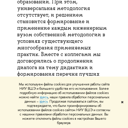
образовании. При этом,
универсальная методология
отсутствует, и решением
становится формирование и
применение каждым инженерным
вузом собственной методологии в
условиях существующего
многообразия применяемых
практик. Вместе с коллегами мы
договорились о продолжении
диалога на тему дидактики и
формирования перечня лучших
практик для тиражирования в
Мы используем файлы cookies для улучшения работы сайта
инженерные вузы».
НИУ ВШЭ и большего удобства его использования. Более
подробную информацию об использовании файлов cookies
можно найти
здесь
, наши правила обработки персональных
данных –
здесь
. Продолжая пользоваться сайтом, вы
✖
подтверждаете, что были проинформированы об
использовании файлов cookies сайтом НИУ ВШЭ и согласны
с нашими правилами обработки персональных данных. Вы
можете отключить файлы cookies в настройках Вашего
браузера.