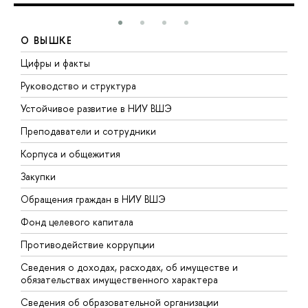
О ВЫШКЕ
Цифры и факты
Л
Руководство и структура
Д
Устойчивое развитие в НИУ ВШЭ
О
Преподаватели и сотрудники
П
Корпуса и общежития
В
Закупки
П
Обращения граждан в НИУ ВШЭ
А
Фонд целевого капитала
Д
Противодействие коррупции
Ц
Сведения о доходах, расходах, об имуществе и
Б
обязательствах имущественного характера
О
Сведения об образовательной организации