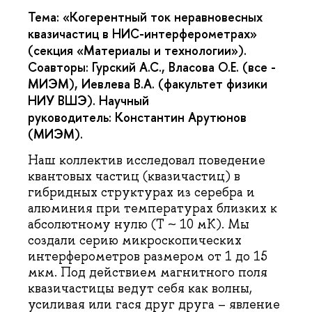
Тема
:
«Когерентный ток неравновесных
квазичастиц в НИС-интерферометрах»
(секция
«Материалы и технологии»).
Соавторы: Гурский А.С., Власова О.Е. (все -
МИЭМ), Иевлева В.А. (факультет физики
НИУ ВШЭ). Научный
руководитель:
Константин Арутюнов
(МИЭМ).
Наш коллектив исследовал поведение
квантовых частиц (квазичастиц) в
гибридных структурах из серебра и
алюминия при температурах близких к
абсолютному нулю (T ~ 10 мК). Мы
создали серию микроскопических
интерферометров размером от 1 до 15
мкм. Под действием магнитного поля
квазичастицы ведут себя как волны,
усиливая или гася друг друга – явление