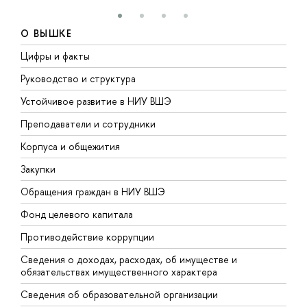
О ВЫШКЕ
Цифры и факты
Л
Руководство и структура
Д
Устойчивое развитие в НИУ ВШЭ
О
Преподаватели и сотрудники
П
Корпуса и общежития
В
Закупки
П
Обращения граждан в НИУ ВШЭ
А
Фонд целевого капитала
Д
Противодействие коррупции
Ц
Сведения о доходах, расходах, об имуществе и
Б
обязательствах имущественного характера
О
Сведения об образовательной организации
О