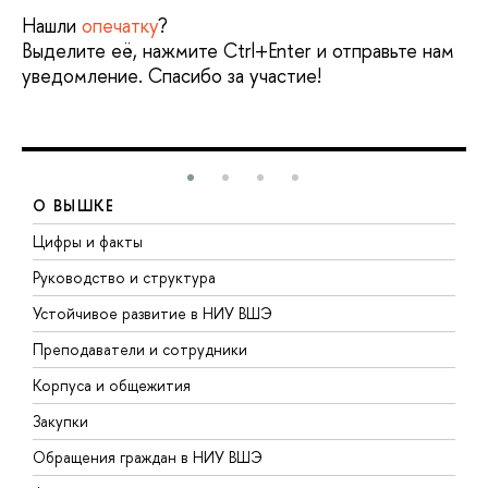
Нашли
опечатку
?
Выделите её, нажмите Ctrl+Enter и отправьте нам
уведомление. Спасибо за участие!
О ВЫШКЕ
Цифры и факты
Л
Руководство и структура
Д
Устойчивое развитие в НИУ ВШЭ
О
Преподаватели и сотрудники
П
Корпуса и общежития
В
Закупки
П
Обращения граждан в НИУ ВШЭ
А