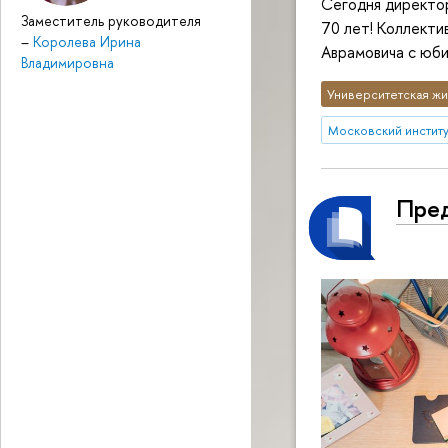
Сегодня директо
Заместитель руководителя
70 лет! Коллекти
–
Королева Ирина
Аврамовича с юб
Владимировна
Университетская жи
Московский институт
Пред