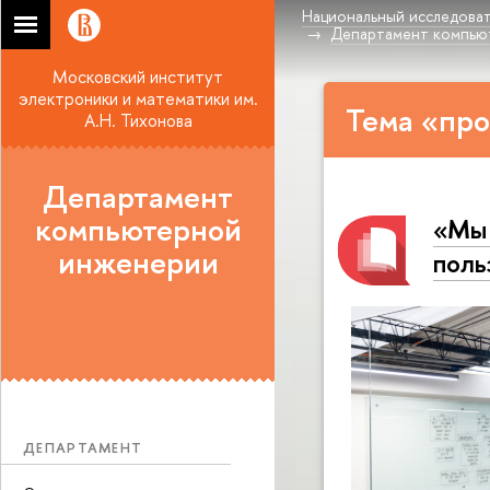
Национальный исследоват
Департамент компью
Московский институт
электроники и математики им.
Тема «про
А.Н. Тихонова
Департамент
компьютерной
«Мы 
инженерии
поль
ДЕПАРТАМЕНТ