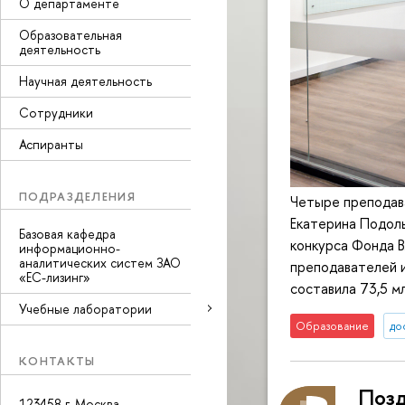
О департаменте
Образовательная
деятельность
Научная деятельность
Сотрудники
Аспиранты
ПОДРАЗДЕЛЕНИЯ
Четыре преподав
Екатерина Подоль
Базовая кафедра
конкурса Фонда 
информационно-
аналитических систем ЗАО
преподавателей и
«ЕС-лизинг»
составила 73,5 м
Учебные лаборатории
Образование
до
КОНТАКТЫ
Позд
123458 г. Москва,