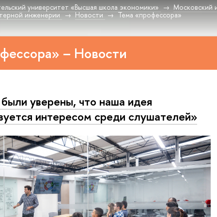
ельский университет «Высшая школа экономики»
Московский 
терной инженерии
Новости
Тема «профессора»
фессора» – Новости
были уверены, что наша идея
зуется интересом среди слушателей»