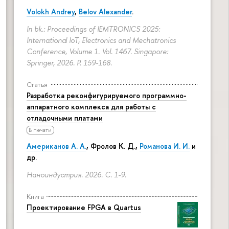
Volokh Andrey
,
Belov Alexander
.
In bk.: Proceedings of IEMTRONICS 2025:
International IoT, Electronics and Mechatronics
Conference, Volume 1. Vol. 1467. Singapore:
Springer, 2026.
P. 159-168.
Статья
Разработка реконфигурируемого программно-
аппаратного комплекса для работы с
отладочными платами
В печати
Американов А. А.
,
Фролов К. Д.
,
Романова И. И.
и
др.
Наноиндустрия. 2026.
С. 1-9.
Книга
Проектирование FPGA в Quartus