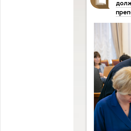
долж
преп