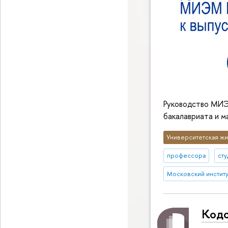
Руководство МИЭ
бакалавриата и м
Университетская жи
профессора
сту
Московский институт
Кодо