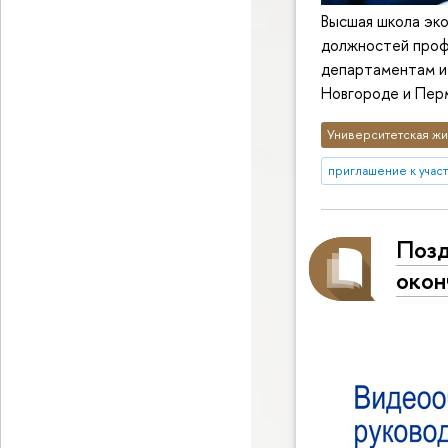
Высшая школа эко
должностей проф
департаментам и
Новгороде и Перм
Университетская жи
приглашение к учас
Позд
окон