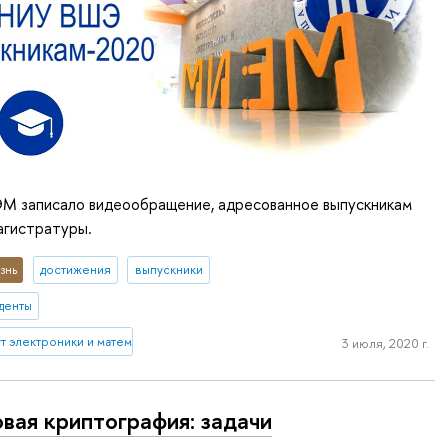
М записало видеообращение, адресованное выпускникам
агистратуры.
знь
достижения
выпускники
денты
 электроники и математики им. А.Н. Тихонова
3 июля, 2020 г.
вая криптография: задачи