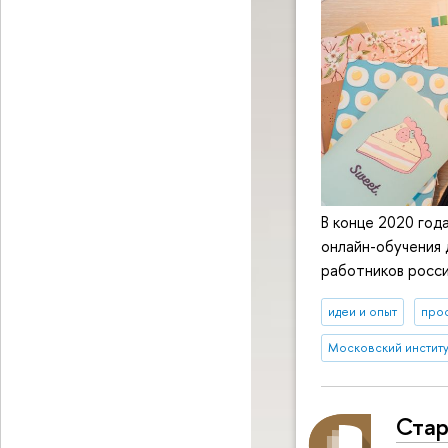
В конце 2020 го
онлайн-обучения 
работников росси
идеи и опыт
про
Московский институт
Стар