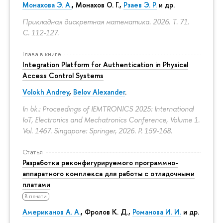
Монахова Э. А.
, Монахов О. Г.,
Рзаев Э. Р.
и др.
Прикладная дискретная математика. 2026. Т. 71.
С. 112-127.
Глава в книге
Integration Platform for Authentication in Physical
Access Control Systems
Volokh Andrey
,
Belov Alexander
.
In bk.: Proceedings of IEMTRONICS 2025: International
IoT, Electronics and Mechatronics Conference, Volume 1.
Vol. 1467. Singapore: Springer, 2026.
P. 159-168.
Статья
Разработка реконфигурируемого программно-
аппаратного комплекса для работы с отладочными
платами
В печати
Американов А. А.
,
Фролов К. Д.
,
Романова И. И.
и др.