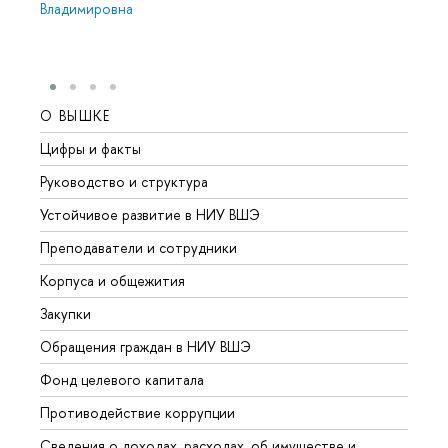
Владимировна
О ВЫШКЕ
ОБР
Цифры и факты
Лице
Руководство и структура
Довуз
Устойчивое развитие в НИУ ВШЭ
Олим
Преподаватели и сотрудники
Прием
Корпуса и общежития
Вышк
Закупки
Прием
Обращения граждан в НИУ ВШЭ
Аспир
Фонд целевого капитала
Допол
Противодействие коррупции
Центр
Сведения о доходах, расходах, об имуществе и
Бизне