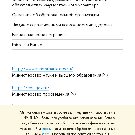
обязательствах имущественного характера
Образ
Сведения об образовательной организации
Обрат
Людям с ограниченными возможностями здоровья
Единая платежная страница
Работа в Вышке
http://www.minobrnauki.gov.ru/
Министерство науки и высшего образования РФ
https://edu.gov.ru/
Министерство просвещения РФ
https://elearning.hse.ru/mooc
Массовые открытые онлайн-курсы
Мы используем файлы cookies для улучшения работы сайта
НИУ ВШЭ и большего удобства его использования. Более
подробную информацию об использовании файлов cookies
можно найти
здесь
, наши правила обработки персональных
данных –
здесь
. Продолжая пользоваться сайтом, вы
© НИУ ВШЭ 1993–2026
Адреса и контакты
Условия