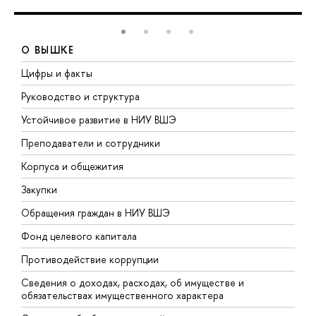
О ВЫШКЕ
Цифры и факты
Л
Руководство и структура
Д
Устойчивое развитие в НИУ ВШЭ
О
Преподаватели и сотрудники
П
Корпуса и общежития
В
Закупки
П
Обращения граждан в НИУ ВШЭ
А
Фонд целевого капитала
Д
Противодействие коррупции
Ц
Сведения о доходах, расходах, об имуществе и
Б
обязательствах имущественного характера
О