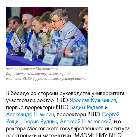
Встреча коллектива Московского
государственного института электроники и
математики ВШЭ с руководством университета
В беседе со стороны руководства университета
участвовали ректор ВШЭ
Ярослав Кузьминов
,
первые проректоры ВШЭ
Вадим Радаев
и
Александр Шамрин
, проректоры ВШЭ
Сергей
Рощин
,
Борис Рудник
,
Алексей Шалковский
, и.о.
ректора Московского государственного института
электроники и математики (МИЭМ) НИУ ВШЭ