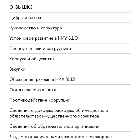
О ВЫШКЕ
Цифры и факты
Л
Руководство и структура
Д
Устойчивое развитие в НИУ ВШЭ
О
Преподаватели и сотрудники
П
Корпуса и общежития
В
Закупки
П
Обращения граждан в НИУ ВШЭ
А
Фонд целевого капитала
Д
Противодействие коррупции
Ц
Сведения о доходах, расходах, об имуществе и
Б
обязательствах имущественного характера
О
Сведения об образовательной организации
О
Людям с ограниченными возможностями здоровья