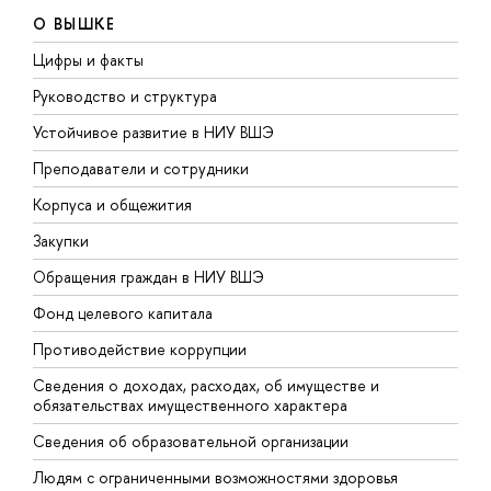
О ВЫШКЕ
Цифры и факты
Л
Руководство и структура
Д
Устойчивое развитие в НИУ ВШЭ
О
Преподаватели и сотрудники
П
Корпуса и общежития
В
Закупки
П
Обращения граждан в НИУ ВШЭ
А
Фонд целевого капитала
Д
Противодействие коррупции
Ц
Сведения о доходах, расходах, об имуществе и
Б
обязательствах имущественного характера
О
Сведения об образовательной организации
О
Людям с ограниченными возможностями здоровья