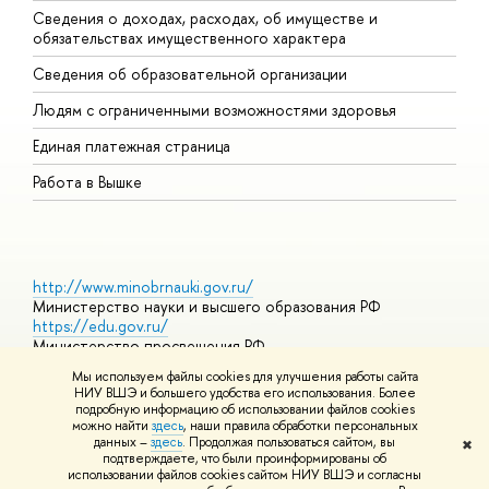
Сведения о доходах, расходах, об имуществе и
Б
обязательствах имущественного характера
О
Сведения об образовательной организации
О
Людям с ограниченными возможностями здоровья
Единая платежная страница
Работа в Вышке
http://www.minobrnauki.gov.ru/
Министерство науки и высшего образования РФ
https://edu.gov.ru/
Министерство просвещения РФ
https://elearning.hse.ru/mooc
Мы используем файлы cookies для улучшения работы сайта
Массовые открытые онлайн-курсы
НИУ ВШЭ и большего удобства его использования. Более
подробную информацию об использовании файлов cookies
можно найти
здесь
, наши правила обработки персональных
данных –
здесь
. Продолжая пользоваться сайтом, вы
✖
© НИУ ВШЭ 1993–2026
Адреса и контакты
Условия
подтверждаете, что были проинформированы об
использования материалов
Политика конфиденциальности
Карта
использовании файлов cookies сайтом НИУ ВШЭ и согласны
сайта