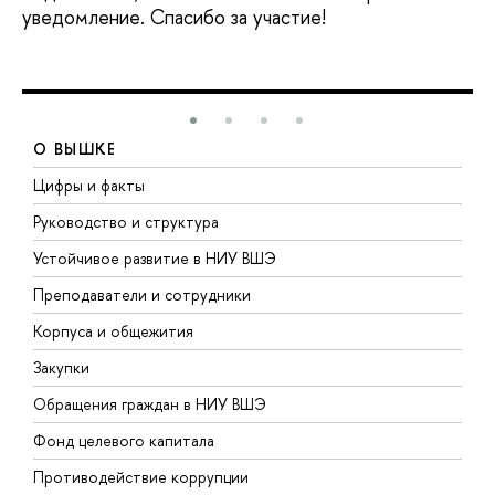
уведомление. Спасибо за участие!
О ВЫШКЕ
Цифры и факты
Л
Руководство и структура
Д
Устойчивое развитие в НИУ ВШЭ
О
Преподаватели и сотрудники
П
Корпуса и общежития
В
Закупки
П
Обращения граждан в НИУ ВШЭ
А
Фонд целевого капитала
Д
Противодействие коррупции
Ц