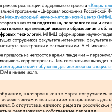
 в рамках реализации федерального проекта
«Кадры для
альной программы «Цифровая экономика Российской Ф
дан
Международный научно-методический центр (МН
оторого является
подготовка, переподготовка и ста
овательных организаций высшего образования в обла
ифровых технологий
. МНМЦ сформирован научно-педаг
дущих сотрудников факультета математики, факультета 
института электроники и математики им. А.Н.Тихонова.
а пришлось на непростое время пандемии – первоначал
иходилось корректировать. Тем символичнее выглядит 
и методика онлайн-обучения для инженерных специаль
ЭМ в начале июля.
бучение, в которое в конце марта погрузились вс
 стресс-тестом и испытанием на прочность для 
ания. В отсутствии единого рецепта российским
ать и реализовывать собственные решения.