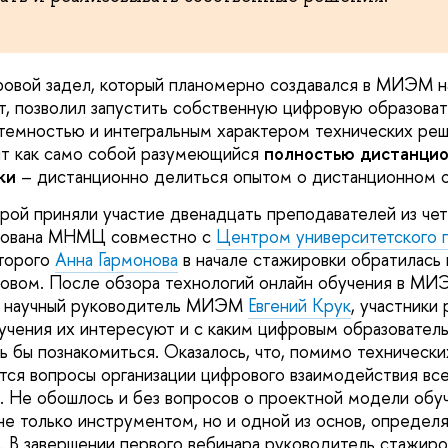
ровой задел, который планомерно создавался в МИЭМ 
т, позволил запустить собственную цифровую образова
емностью и интегральным характером технических реш
ят как само собой разумеющийся
полностью дистанцио
ки
– дистанционно делиться опытом о дистанционном о
орой приняли участие двенадцать преподавателей из че
низована МНМЦ совместно с
Центром университетского 
оторого
Анна Гармонова
в начале стажировки обратилась 
овом. После обзора технологий онлайн обучения в МИ
и научный руководитель МИЭМ
Евгений Крук
, участники 
учения их интересуют и с каким цифровым образовател
бы познакомиться. Оказалось, что, помимо технических
тся вопросы организации цифрового взаимодействия все
. Не обошлось и без вопросов о проектной модели обуч
не только инструментом, но и одной из основ, опреде
. В завершении первого вебинара руководитель стажир