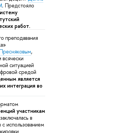
М
. Предстояло
систему
итутский
еских работ
.
го преподавания
ка»
Пресняковым
,
и всячески
ной ситуацией
ифровой средой
ценным является
их интеграция во
форматом
енций участникам
 заключалась в
 с использованием
ажировки