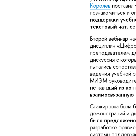
Королев
поставил 
познакомиться и 
поддержки учебно
текстовый чат, се
Второй вебинар на
дисциплин «Цифров
преподавателем 
дискуссия с котор
пытались сопостав
ведения учебной р
МИЭМ руководите
не каждый из кон
взаимосвязанную 
Стажировка была б
демонстраций и д
было предложено
разработке фрагме
системы поддержки