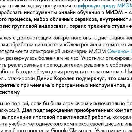
участникам задачу погружения в
цифровую среду МИЭ
опробовать
инструменты онлайн обучения в МИЭМ – 
го процесса, набор облачных сервисов, внутриинст
рвис групповой видеосвязи, сервис трекинга студенч
чался с демонстрации конкретного опыта дистанционно
ая обработка сигналов» и «Электроника и схемотехни
департамента электронной инженерии МИЭМ
Семеном 
ым развернулась более чем на час. Участники стажировк
ить реализованные преподавателем решения с собствен
аботы. В ходе обсуждения результатов знакомства с Ц
ль стажировки
Денис Королев подчеркнул, что само
кретных применяемых программных инструментов, а 
систему.
ы не полной, если бы была ограничена исключительно 
искуссий.
Для подтверждения приобретённых компет
 выполнение итоговой практической работы
, которая
нта учебно-методического комплекса своей дисциплины
 учебного процесса Google Classroom. Участникам ст