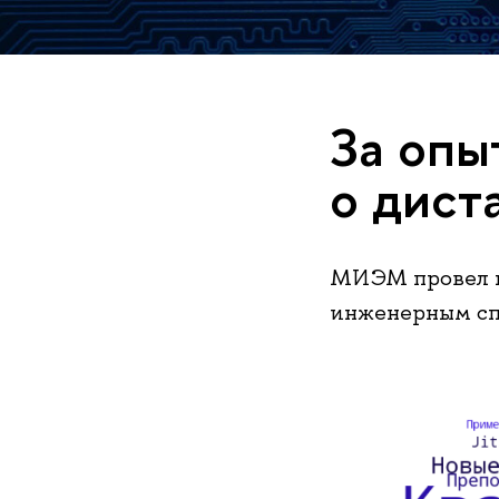
За опы
о дист
МИЭМ провел п
инженерным сп