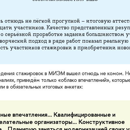
сь отнюдь не лёгкой прогулкой – итоговую атте
дцати участников. Качество представленных резул
 о серьёзной проработке задания большинством у
орческий подход в ряде работ показал реальную
сть участников стажировки в приобретении новог
едения стажировок в МИЭМ вышел отнюдь не комом. Не
налиях, приведём только «облако впечатлений», которые
и в обязательных итоговых анкетах:
ные впечатления… Квалифицированные и
лательные организаторы… Конструктивное
… Планирую заняться модернизацией своих 