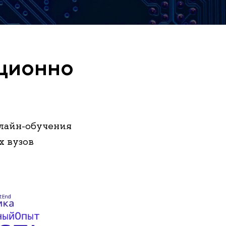
ционно
лайн-обучения
х вузов