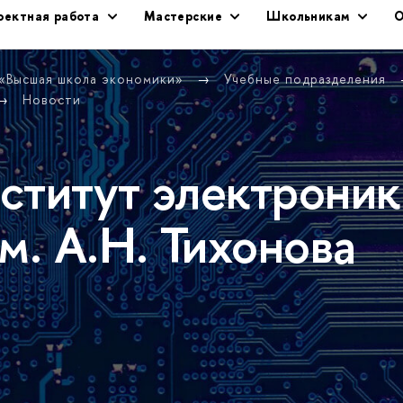
оектная работа
Мастерские
Школьникам
О
 «Высшая школа экономики»
Учебные подразделения
Новости
ститут электроник
м. А.Н. Тихонова