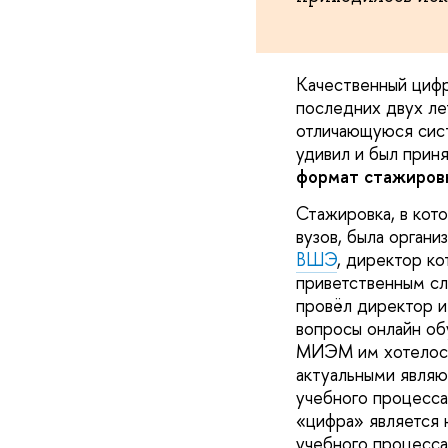
Качественный циф
последних двух ле
отличающуюся сист
удивил и был прин
формат стажиров
Стажировка, в кот
вузов, была орга
ВШЭ
, директор к
приветственным сл
провёл директор 
вопросы онлайн об
МИЭМ им хотелось 
актуальными являю
учебного процесса
«цифра» является 
учебного процесса