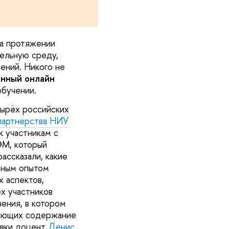
на протяжении
тельную среду,
ений. Никого не
нный онлайн
бучении.
тырёх российских
партнерства НИУ
к участникам с
ЭМ, который
рассказали, какие
ьным опытом
 аспектов,
х участников
ения, в котором
ляющих содержание
овки доцент
Денис