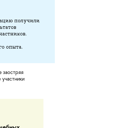
стацию получили
ьтатов
частников.
о опыта.
 заостряя
 участники
учебных