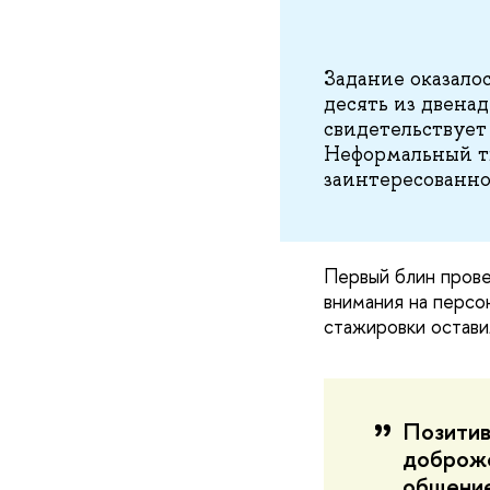
Задание оказало
десять из двена
свидетельствует
Неформальный тв
заинтересованно
Первый блин пров
внимания на персо
стажировки оставил
Позитив
доброже
общение