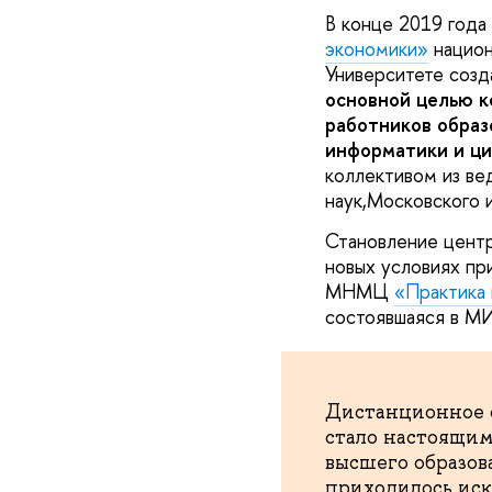
В конце 2019 года
экономики»
национ
Университете соз
основной целью к
работников образ
информатики и ц
коллективом из ве
наук,Московского 
Становление центр
новых условиях пр
МНМЦ
«Практика 
состоявшаяся в МИ
Дистанционное о
стало настоящим
высшего образов
приходилось иск