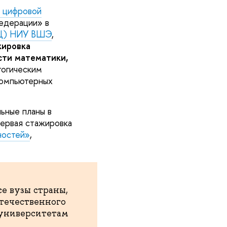
 цифровой
едерации» в
МЦ) НИУ ВШЭ
,
жировка
сти математики,
огическим
компьютерных
ьные планы в
первая стажировка
ностей»
,
е вузы страны,
отечественного
 университетам