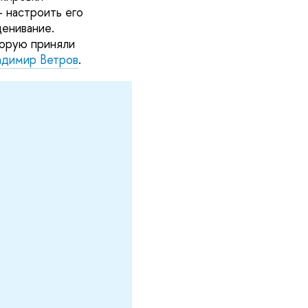
– настроить его
ценивание.
торую приняли
адимир Ветров
.