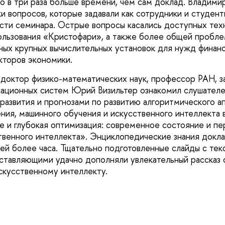
 в три раза больше времени, чем сам доклад. Владими
ки вопросов, которые задавали как сотрудники и студе
сти семинара. Острые вопросы касались доступных тех
ользования «Кристофари», а также более общей пробл
ых крупных вычислительных установок для нужд финанс
кторов экономики.
 доктор физико-математических наук, профессор РАН, 
ционных систем Юрий Визильтер ознакомил слушателей
развития и прогнозами по развитию алгоритмического а
ния, машинного обучения и искусственного интеллекта 
е и глубокая оптимизация: современное состояние и пе
твенного интеллекта». Энциклопедические знания докл
ей более часа. Тщательно подготовленные слайды с текс
ставляющими удачно дополняли увлекательный рассказ 
искусственному интеллекту.