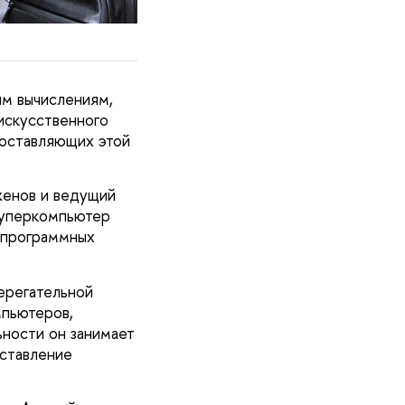
м вычислениям,
искусственного
составляющих этой
женов и ведущий
Суперкомпьютер
и программных
ерегательной
мпьютеров,
ьности он занимает
оставление