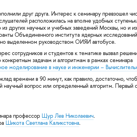
полнили друг друга. Интерес к семинару превзошел чис
 слушателей расположилась на вполне удобных ступенька
 из других научных и учебных заведений Москвы, но и из
ранты Объединенного института ядерных исследований
ьно выделенном руководством ОИЯИ автобусе.
ерес сотрудников и студентов к тематике вызвал решени
 конкретным задачам и алгоритмам в рамках семинара
ое моделирование в науке и инженерии – Вычислитель
клад времени в 90 минут, как правило, достаточно, что
й научный вопрос или определенный алгоритм. Первый 
инара профессор
Щур Лев Николаевич
.
ра
Шикота Светлана Каликстовна
.