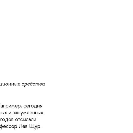
ционные средства
Например, сегодня
ных и зашумленных
 годов отсылали
рофессор Лев Щур.