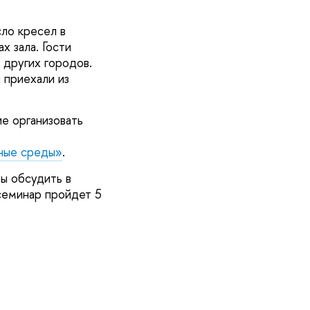
ло кресел в
х зала. Гости
 других городов.
 приехали из
е организовать
ные среды»
.
бы обсудить в
семинар пройдет 5