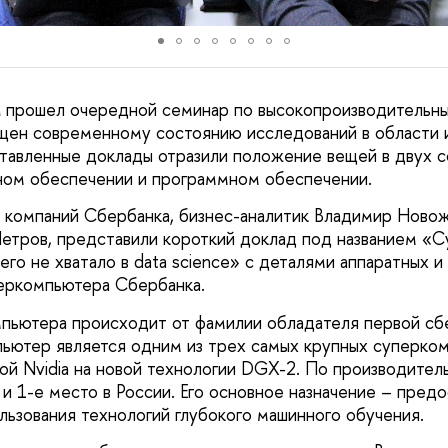
 прошел очередной семинар по высокопроизводительны
щен современному состоянию исследований в области 
тавленные доклады отразили положение вещей в двух 
ном обеспечении и программном обеспечении.
 компаний Сбербанка, бизнес-аналитик Владимир Ново
етров, представили короткий доклад под названием «
его не хватало в data science» с деталями аппаратных 
еркомпьютера Сбербанка.
пьютера происходит от фамилии обладателя первой сб
ьютер является одним из трех самых крупных суперко
й Nvidia на новой технологии DGX-2. По производител
 и 1-е место в России. Его основное назначение – пред
льзования технологий глубокого машинного обучения.