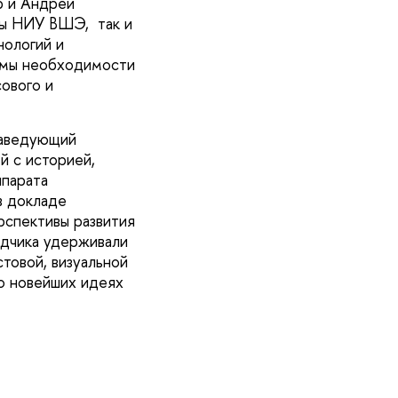
р и Андрей
нты НИУ ВШЭ, так и
нологий и
емы необходимости
ового и
заведующий
 с историей,
ппарата
в докладе
рспективы развития
адчика удерживали
товой, визуальной
о новейших идеях