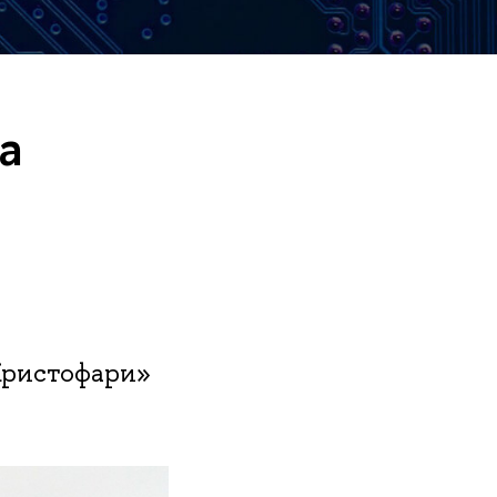
а
Кристофари»