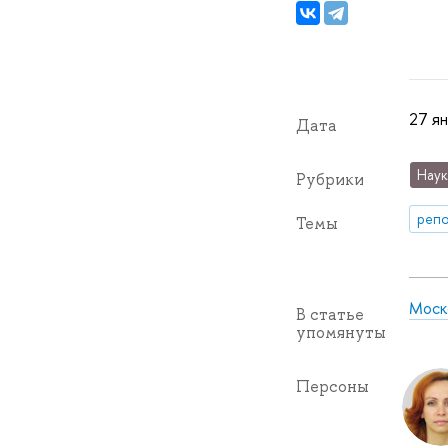
27 ян
Дата
Наук
Рубрики
репо
Темы
Моско
В статье
упомянуты
Персоны