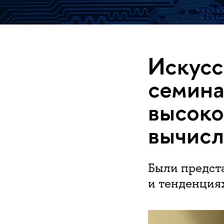
Искусс
семина
высоко
вычис
Были предст
и тенденция