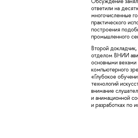
Обсуждение заняло
ответили на десят
многочисленные го
практического исп
построения подобн
промышленного се
Второй докладчик,
отделом ВНИИ авиа
основными вехами 
компьютерного зре
«Глубокое обучени
технологий искусс
внимание слушател
и анимационной со
и разработках по 