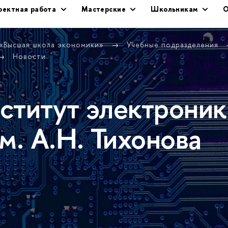
оектная работа
Мастерские
Школьникам
О
 «Высшая школа экономики»
Учебные подразделения
Новости
ститут электроник
м. А.Н. Тихонова