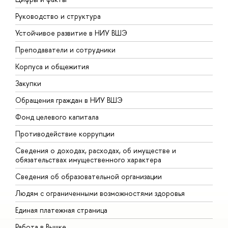
Руководство и структура
Д
Устойчивое развитие в НИУ ВШЭ
О
Преподаватели и сотрудники
П
Корпуса и общежития
В
Закупки
П
Обращения граждан в НИУ ВШЭ
А
Фонд целевого капитала
Д
Противодействие коррупции
Ц
Сведения о доходах, расходах, об имуществе и
Б
обязательствах имущественного характера
О
Сведения об образовательной организации
О
Людям с ограниченными возможностями здоровья
Единая платежная страница
Работа в Вышке