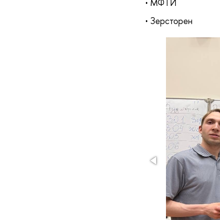
• МФТИ
• Зерсторен