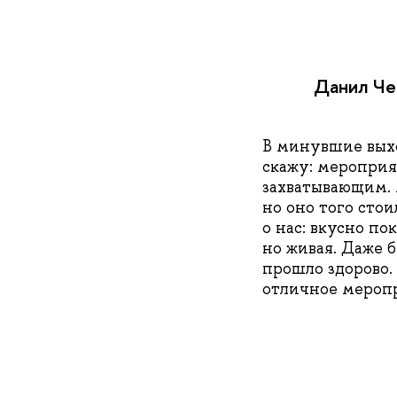
Данил Че
В минувшие вых
скажу: мероприя
захватывающим. 
но оно того стои
о нас: вкусно по
но живая. Даже б
прошло здорово.
отличное мероп