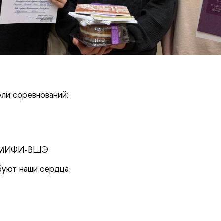
ли соревнований:
а• МИФИ-ВШЭ
буют наши сердца