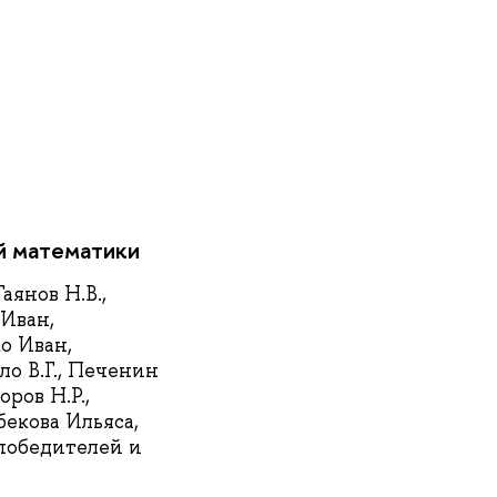
й математики
аянов Н.В.,
Иван,
о Иван,
о В.Г., Печенин
ров Н.Р.,
бекова Ильяса,
победителей и