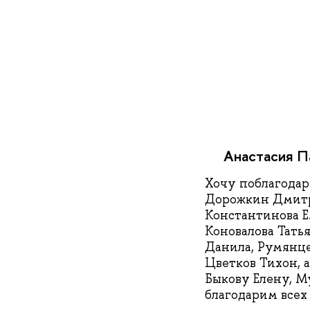
Анастасия П
Хочу поблагодари
Дорожкин Дмитр
Константинова Е
Коновалова Тать
Данила, Румянцев
Цветков Тихон, 
Быкову Елену, М
благодарим всех