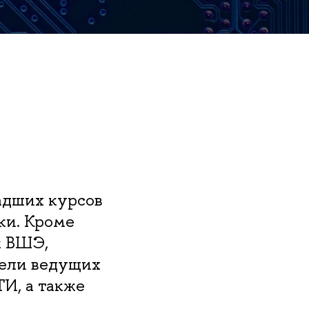
адших курсов
ки. Кроме
к ВШЭ,
тели ведущих
И, а также