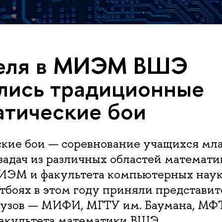
реля в МИЭМ ВШЭ
лись традиционные
тические бои
кие бои — соревнование учащихся мл
адач из различных областей математи
ИЭМ и факультета компьютерных нау
тбоях в этом году приняли представи
вузов — МИФИ, МГТУ им. Баумана, МФТ
факультета математики ВШЭ.