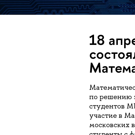
18 ап
состоя
Матема
Математичес
по решению з
студентов М
участие в Ма
московских 
студенты с 