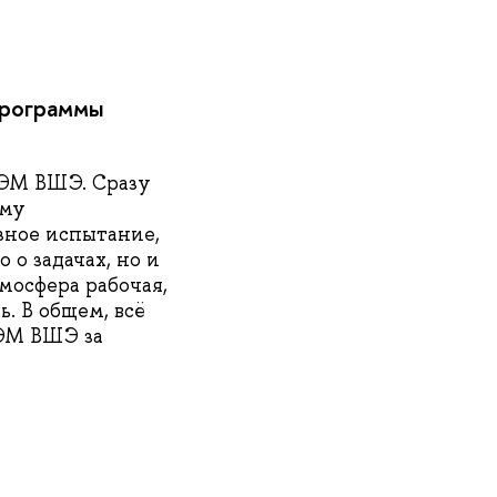
программы
ЭМ ВШЭ. Сразу
ему
ёзное испытание,
 о задачах, но и
тмосфера рабочая,
. В общем, всё
ИЭМ ВШЭ за