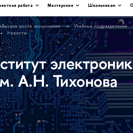
оектная работа
Мастерские
Школьникам
О
 «Высшая школа экономики»
Учебные подразделения
Новости
ститут электроник
м. А.Н. Тихонова