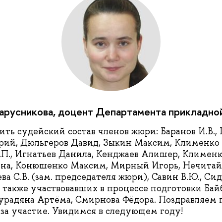
арусникова, доцент Департамента прикладно
ть судейский состав членов жюри: Баранов И.В., Г
ий, Дюльгеров Давид, Зыкин Максим, Клименко 
.П., Игнатьев Данила, Кенджаев Алишер, Клименк
яна, Конюшенко Максим, Мирный Игорь, Нечитайл
а С.В. (зам. председателя жюри), Савин В.Ю., Сидо
а также участвовавших в процессе подготовки Бай
урадяна Артёма, Смирнова Фёдора. Поздравляем 
 за участие. Увидимся в следующем году!