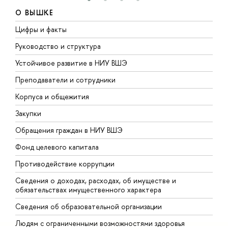
О ВЫШКЕ
Цифры и факты
Л
Руководство и структура
Д
Устойчивое развитие в НИУ ВШЭ
О
Преподаватели и сотрудники
П
Корпуса и общежития
В
Закупки
П
Обращения граждан в НИУ ВШЭ
А
Фонд целевого капитала
Д
Противодействие коррупции
Ц
Сведения о доходах, расходах, об имуществе и
Б
обязательствах имущественного характера
О
Сведения об образовательной организации
О
Людям с ограниченными возможностями здоровья