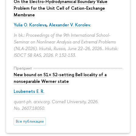
On the Electro-Hydrodynamical Boundary Value
Problem for the Unit Cell of Cation-Exchange
Membrane
Yulia O. Koroleva
,
Alexander V. Korolev
.
In bk.: Proceedings of the 9th International School-
Seminar on Nonlinear Analysis and Extremal Problems
(NLA-2026). Irkutsk, Russia, June 22–26, 2026.. Irkutsk:
ISDCT SB RAS, 2026.
P. 132-133.
Препринт
New bound on S1× S2-setting Bell locality of a
nonseparable Werner state
Loubenets E. R.
quant-ph. arxiv.org. Cornell University, 2026.
No. 2607.18050.
Все публикации