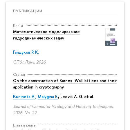
ПУБЛИКАЦИИ
Книга
Математическое моделирование
гидродинамических задач
Гайдуков Р. К.
СПб.: Лань, 2026.
Статья
On the construction of Barnes–Wall lattices and their
application in cryptography
Kuninets A.
,
Malygina E.
, Leevik A. G. et al.
Journal of Computer Virology and Hacking Techniques.
2026. No. 22.
Глава в книге