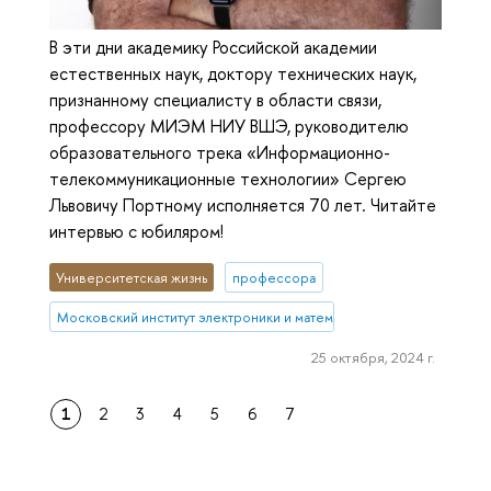
В эти дни академику Российской академии
естественных наук, доктору технических наук,
признанному специалисту в области связи,
профессору МИЭМ НИУ ВШЭ, руководителю
образовательного трека «Информационно-
телекоммуникационные технологии» Сергею
Львовичу Портному исполняется 70 лет. Читайте
интервью с юбиляром!
Университетская жизнь
профессора
Московский институт электроники и математики им. А.Н. Тихонова
25 октября, 2024 г.
1
2
3
4
5
6
7