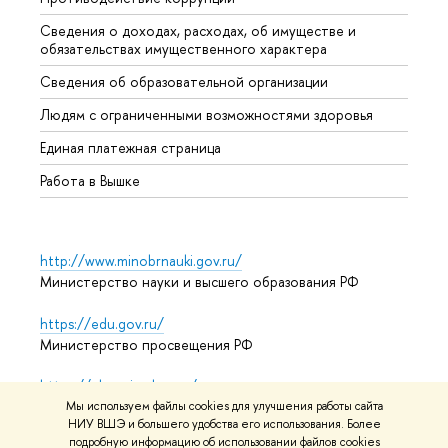
Сведения о доходах, расходах, об имуществе и
Бизне
обязательствах имущественного характера
Образ
Сведения об образовательной организации
Обрат
Людям с ограниченными возможностями здоровья
Единая платежная страница
Работа в Вышке
http://www.minobrnauki.gov.ru/
Министерство науки и высшего образования РФ
https://edu.gov.ru/
Министерство просвещения РФ
https://elearning.hse.ru/mooc
Массовые открытые онлайн-курсы
Мы используем файлы cookies для улучшения работы сайта
НИУ ВШЭ и большего удобства его использования. Более
подробную информацию об использовании файлов cookies