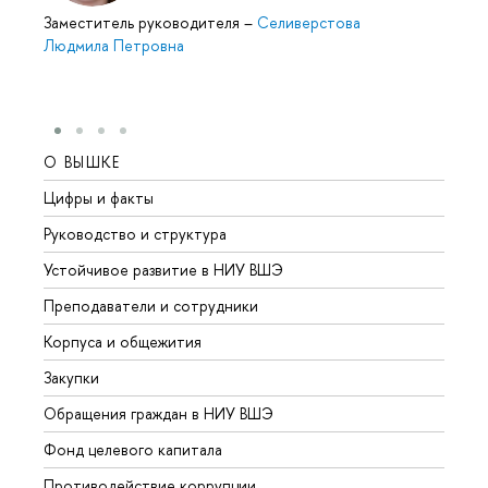
Заместитель руководителя
–
Селиверстова
Людмила Петровна
О ВЫШКЕ
ОБР
Цифры и факты
Лице
Руководство и структура
Довуз
Устойчивое развитие в НИУ ВШЭ
Олим
Преподаватели и сотрудники
Прием
Корпуса и общежития
Вышк
Закупки
Прием
Обращения граждан в НИУ ВШЭ
Аспир
Фонд целевого капитала
Допол
Противодействие коррупции
Центр