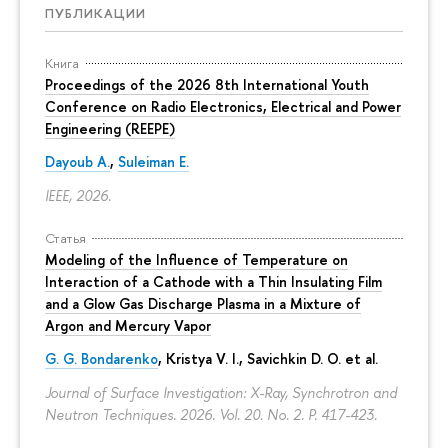
ПУБЛИКАЦИИ
Книга
Proceedings of the 2026 8th International Youth
Conference on Radio Electronics, Electrical and Power
Engineering (REEPE)
Dayoub A.
,
Suleiman E.
IEEE, 2026.
Статья
Modeling of the Influence of Temperature on
Interaction of a Cathode with a Thin Insulating Film
and a Glow Gas Discharge Plasma in a Mixture of
Argon and Mercury Vapor
G. G. Bondarenko
, Kristya V. I., Savichkin D. O. et al.
Journal of Surface Investigation: X-Ray, Synchrotron and
Neutron Techniques. 2026. Vol. 20. No. 2.
P. 417-423.