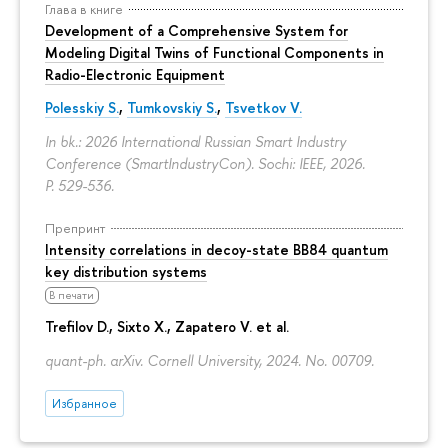
Глава в книге
Development of a Comprehensive System for
Modeling Digital Twins of Functional Components in
Radio-Electronic Equipment
Polesskiy S.
,
Tumkovskiy S.
,
Tsvetkov V.
In bk.: 2026 International Russian Smart Industry
Conference (SmartIndustryCon). Sochi: IEEE, 2026.
P. 529-536.
Препринт
Intensity correlations in decoy-state BB84 quantum
key distribution systems
В печати
Trefilov D.
, Sixto X., Zapatero V. et al.
quant-ph. arXiv. Cornell University, 2024. No. 00709.
Избранное