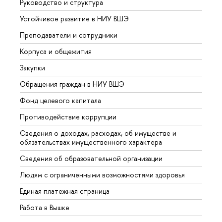
Руководство и структура
Довуз
Устойчивое развитие в НИУ ВШЭ
Олим
Преподаватели и сотрудники
Прием
Корпуса и общежития
Вышк
Закупки
Прием
Обращения граждан в НИУ ВШЭ
Аспир
Фонд целевого капитала
Допол
Противодействие коррупции
Центр
Сведения о доходах, расходах, об имуществе и
Бизне
обязательствах имущественного характера
Образ
Сведения об образовательной организации
Обрат
Людям с ограниченными возможностями здоровья
Единая платежная страница
Работа в Вышке