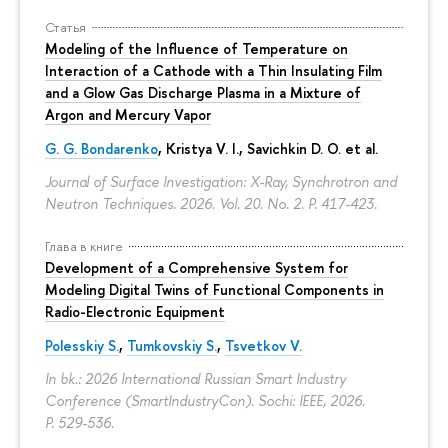
Статья
Modeling of the Influence of Temperature on
Interaction of a Cathode with a Thin Insulating Film
and a Glow Gas Discharge Plasma in a Mixture of
Argon and Mercury Vapor
G. G. Bondarenko
, Kristya V. I., Savichkin D. O. et al.
Journal of Surface Investigation: X-Ray, Synchrotron and
Neutron Techniques. 2026. Vol. 20. No. 2.
P. 417-423.
Глава в книге
Development of a Comprehensive System for
Modeling Digital Twins of Functional Components in
Radio-Electronic Equipment
Polesskiy S.
,
Tumkovskiy S.
,
Tsvetkov V.
In bk.: 2026 International Russian Smart Industry
Conference (SmartIndustryCon). Sochi: IEEE, 2026.
P. 529-536.