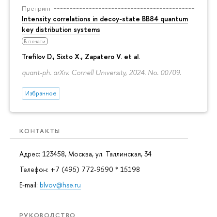
Препринт
Intensity correlations in decoy-state BB84 quantum
key distribution systems
В печати
Trefilov D.
, Sixto X., Zapatero V. et al.
quant-ph. arXiv. Cornell University, 2024. No. 00709.
Избранное
КОНТАКТЫ
Адрес: 123458, Москва, ул. Таллинская, 34
Телефон: +7 (495) 772-9590 * 15198
E-mail:
blvov@hse.ru
РУКОВОДСТВО