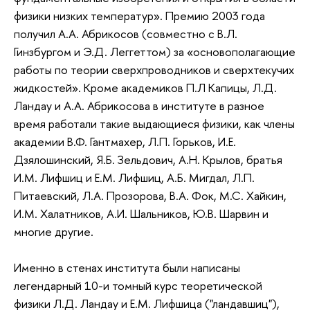
физики низких температур». Премию 2003 года
получил А.А. Абрикосов (совместно с В.Л.
Гинзбургом и Э.Д. Леггеттом) за «основополагающие
работы по теории сверхпроводников и сверхтекучих
жидкостей». Кроме академиков П.Л Капицы, Л.Д.
Ландау и А.А. Абрикосова в институте в разное
время работали такие выдающиеся физики, как члены
академии В.Ф. Гантмахер, Л.П. Горьков, И.Е.
Дзялошинский, Я.Б. Зельдович, А.Н. Крылов, братья
И.М. Лифшиц и Е.М. Лифшиц, А.Б. Мигдал, Л.П.
Питаевский, Л.А. Прозорова, В.А. Фок, М.С. Хайкин,
И.М. Халатников, А.И. Шальников, Ю.В. Шарвин и
многие другие.
Именно в стенах института были написаны
легендарный 10-и томный курс теоретической
физики Л.Д. Ландау и Е.М. Лифшица ("ландавшиц"),