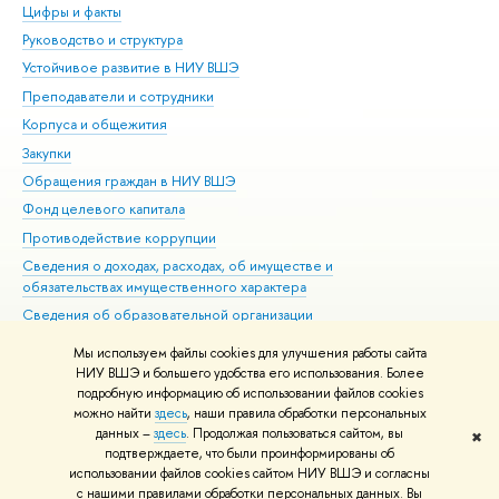
Цифры и факты
Ли
Руководство и структура
Дов
Устойчивое развитие в НИУ ВШЭ
Ол
Преподаватели и сотрудники
При
Корпуса и общежития
Вы
Закупки
При
Обращения граждан в НИУ ВШЭ
Ас
Фонд целевого капитала
До
Противодействие коррупции
Цен
Сведения о доходах, расходах, об имуществе и
Би
обязательствах имущественного характера
Об
Сведения об образовательной организации
Обр
Людям с ограниченными возможностями здоровья
Мы используем файлы cookies для улучшения работы сайта
Единая платежная страница
НИУ ВШЭ и большего удобства его использования. Более
подробную информацию об использовании файлов cookies
Работа в Вышке
можно найти
здесь
, наши правила обработки персональных
данных –
здесь
. Продолжая пользоваться сайтом, вы
✖
Редактору
подтверждаете, что были проинформированы об
© НИУ ВШЭ 1993–2026
Адреса и контакты
Условия использования
использовании файлов cookies сайтом НИУ ВШЭ и согласны
с нашими правилами обработки персональных данных. Вы
материалов
Политика конфиденциальности
Карта сайта