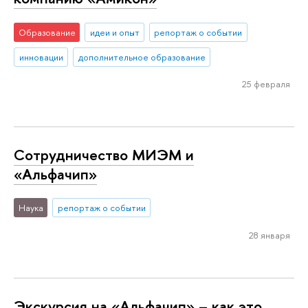
Образование
идеи и опыт
репортаж о событии
инновации
дополнительное образование
25 февраля
Сотрудничество МИЭМ и
«Альфачип»
Наука
репортаж о событии
28 января
Экскурсия на «Альфачип» – как это