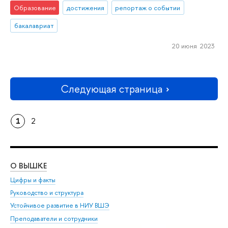
Образование
достижения
репортаж о событии
бакалавриат
20 июня 2023
Следующая страница
1
2
О ВЫШКЕ
ОБ
Цифры и факты
Ли
Руководство и структура
Дов
Устойчивое развитие в НИУ ВШЭ
Ол
Преподаватели и сотрудники
При