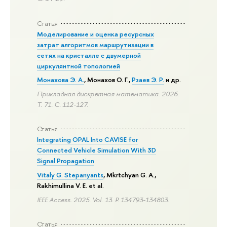
Статья
Моделирование и оценка ресурсных
затрат алгоритмов маршрутизации в
сетях на кристалле с двумерной
циркулянтной топологией
Монахова Э. А.
, Монахов О. Г.,
Рзаев Э. Р.
и др.
Прикладная дискретная математика. 2026.
Т. 71.
С. 112-127.
Статья
Integrating OPAL Into CAVISE for
Connected Vehicle Simulation With 3D
Signal Propagation
Vitaly G. Stepanyants
, Mkrtchyan G. A.,
Rakhimullina V. E. et al.
IEEE Access. 2025. Vol. 13.
P. 134793-134803.
Статья