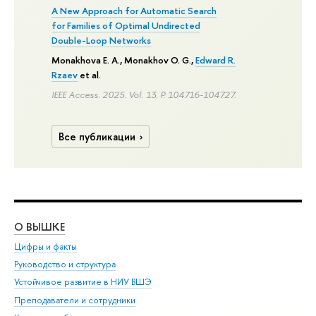
A New Approach for Automatic Search
for Families of Optimal Undirected
Double-Loop Networks
Monakhova E. A., Monakhov O. G.,
Edward R.
Rzaev
et al.
IEEE Access. 2025. Vol. 13.
P. 104716-104727.
Все публикации
О ВЫШКЕ
ОБ
Цифры и факты
Ли
Руководство и структура
Дов
Устойчивое развитие в НИУ ВШЭ
Ол
Преподаватели и сотрудники
При