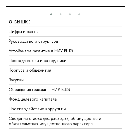
О ВЫШКЕ
Цифры и факты
Л
Руководство и структура
Д
Устойчивое развитие в НИУ ВШЭ
О
Преподаватели и сотрудники
П
Корпуса и общежития
В
Закупки
П
Обращения граждан в НИУ ВШЭ
А
Фонд целевого капитала
Д
Противодействие коррупции
Ц
Сведения о доходах, расходах, об имуществе и
Б
обязательствах имущественного характера
О