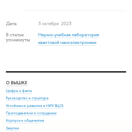
3 октября 2023
Дата
Научно-учебная лаборатория
В статье
упомянуты
квантовой наноэлектроники
О ВЫШКЕ
ОБ
Цифры и факты
Ли
Руководство и структура
Дов
Устойчивое развитие в НИУ ВШЭ
Ол
Преподаватели и сотрудники
При
Корпуса и общежития
Вы
Закупки
При