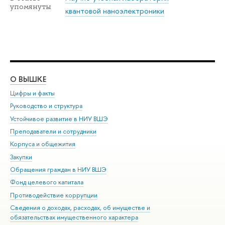
упомянуты
квантовой наноэлектроники
О ВЫШКЕ
ОБ
Цифры и факты
Ли
Руководство и структура
Дов
Устойчивое развитие в НИУ ВШЭ
Ол
Преподаватели и сотрудники
При
Корпуса и общежития
Вы
Закупки
При
Обращения граждан в НИУ ВШЭ
Ас
Фонд целевого капитала
До
Противодействие коррупции
Цен
Сведения о доходах, расходах, об имуществе и
Би
обязательствах имущественного характера
Об