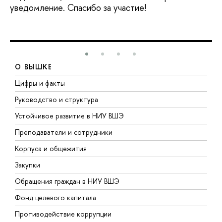
уведомление. Спасибо за участие!
О ВЫШКЕ
Цифры и факты
Л
Руководство и структура
Д
Устойчивое развитие в НИУ ВШЭ
О
Преподаватели и сотрудники
П
Корпуса и общежития
В
Закупки
П
Обращения граждан в НИУ ВШЭ
А
Фонд целевого капитала
Д
Противодействие коррупции
Ц