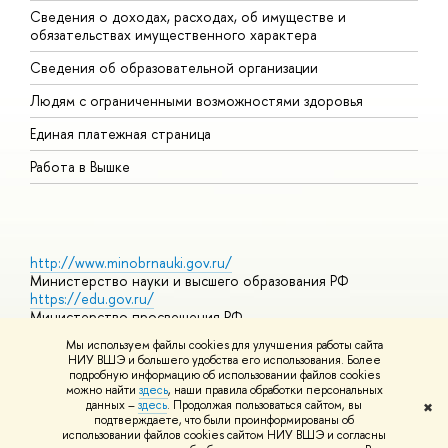
Сведения о доходах, расходах, об имуществе и
Б
обязательствах имущественного характера
О
Сведения об образовательной организации
О
Людям с ограниченными возможностями здоровья
Единая платежная страница
Работа в Вышке
http://www.minobrnauki.gov.ru/
Министерство науки и высшего образования РФ
https://edu.gov.ru/
Министерство просвещения РФ
https://elearning.hse.ru/mooc
Мы используем файлы cookies для улучшения работы сайта
Массовые открытые онлайн-курсы
НИУ ВШЭ и большего удобства его использования. Более
подробную информацию об использовании файлов cookies
можно найти
здесь
, наши правила обработки персональных
данных –
здесь
. Продолжая пользоваться сайтом, вы
✖
© НИУ ВШЭ 1993–2026
Адреса и контакты
Условия
подтверждаете, что были проинформированы об
использования материалов
Политика конфиденциальности
Карта
использовании файлов cookies сайтом НИУ ВШЭ и согласны
сайта