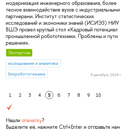
модернизация инженерного образования, более
тесное взаимодействие вузов с индустриальными
партнерами. Институт статистических
исследований и экономики знаний (ИСИЭЗ) НИУ
ВШЭ провел круглый стол «Кадровый потенциал
промышленной робототехники. Проблемы и пути
решения».
Экспертиза
исследования и аналитика
биоробототехника
9 декабря, 2024 г.
1
2
3
4
5
6
7
8
9
10
Нашли
опечатку
?
Выделите её, нажмите Ctrl+Enter и отправьте нам