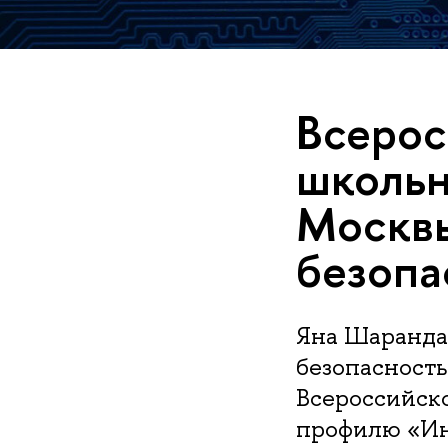
Всерос
школьн
Москв
безопа
Яна Шаранда
безопасность
Всероссийск
профилю «Ин