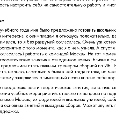
ность настроить себя на самостоятельную работу и мног
ом
 учебного года мне было предложено готовить школьни
е интересна, к олимпиадам я отношусь положительно, да
мелся, то я без раздумий согласилась. Очень уж хотел
роприятие с того момента, как я о нем узнала. А спуст
 согласилась) работать с командой Москвы. На тот моме
теоретические занятия в отведенное время. Ближе к ф
 предложили стать главным тренером сборной по ИБ. Т
ота, не знаю, насколько я была к ней тогда готова, но мн
поэтому завершился олимпиадный сезон вполне себе хор
е продолжаю вести теоретические занятия, выполняю св
ения учебных мероприятий, отвечаю на вопросы по подг
ьников Москвы, их родителей и школьных учителей, со
я основных занятий и выездных сборов. Может звучать г
оддержки.