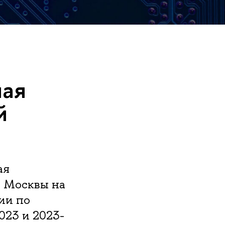
ная
й
ая
й Москвы на
ии по
23 и 2023-