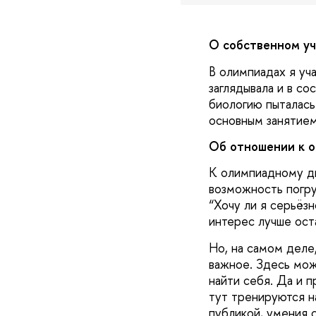
О собственном уч
В олимпиадах я уча
заглядывала и в со
биологию пыталась
основным занятием
Об отношении к 
К олимпиадному дв
возможность погру
“Хочу ли я серьёз
интерес лучше ост
Но, на самом деле
важное. Здесь мож
найти себя. Да и 
тут тренируются н
публикой, умения 