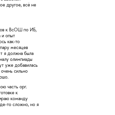
ое другое, всё не
ков к ВсОШ по ИБ,
 и опыт
ось как-то
я пару месяцев
нт я должна была
иналу олимпиады
ут уже добавилась
е очень сильно
ошо.
ою часть орг.
отовке к
бираю команду
де-то сложно, но я