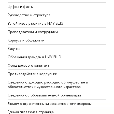
Цифры и факты
Л
Руководство и структура
Д
Устойчивое развитие в НИУ ВШЭ
О
Преподаватели и сотрудники
П
Корпуса и общежития
В
Закупки
П
Обращения граждан в НИУ ВШЭ
А
Фонд целевого капитала
Д
Противодействие коррупции
Ц
Сведения о доходах, расходах, об имуществе и
Б
обязательствах имущественного характера
О
Сведения об образовательной организации
О
Людям с ограниченными возможностями здоровья
Единая платежная страница