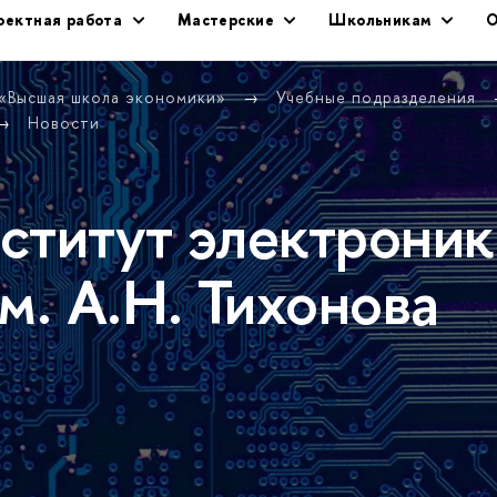
оектная работа
Мастерские
Школьникам
О
 «Высшая школа экономики»
Учебные подразделения
Новости
ститут электроник
м. А.Н. Тихонова