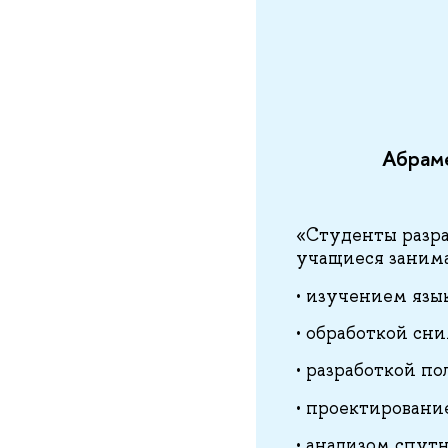
Абрам
«Студенты разра
учащиеся заним
• изучением язы
• обработкой сн
• разработкой п
• проектировани
• анализом спут