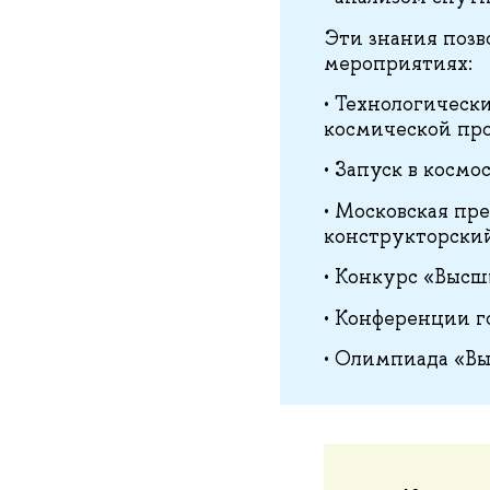
Эти знания поз
мероприятиях:
• Технологическ
космической про
• Запуск в косм
• Московская пр
конструкторски
• Конкурс «Выс
• Конференции г
• Олимпиада «Вы