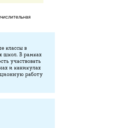
ычислительная
е классы в
х школ. В рамках
сть участвовать
нах и каникулах
ационную работу