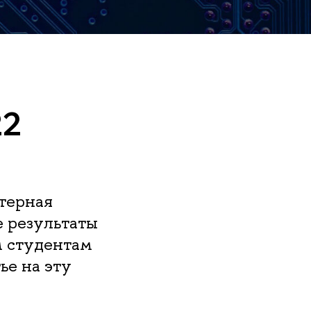
22
терная
е результаты
м студентам
ье на эту