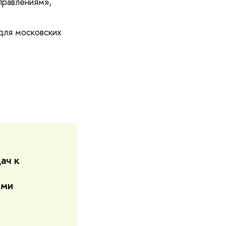
правлениям»,
для московских
ач к
ями