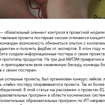
 — обязательный элемент контроля в проектной модел
тавления проекта постерная сессия отличается концепт
командам возможность обменяться опытом с коллегами,
удентам и получить фидбек от экспертов. В этом году 
бята создали информационные постеры о своих проектах
и прототипы продуктов. На три дня МИЭМ превратился
ы и преподаватели вели оживленную беседу, команды бо
в к своим постерам.
ые успешные проекты, был организован конкурс лайков:
ть «лайк» постеру понравившегося проекта. Так из боле
обедителей. В этой статье мы расскажем о проектах 8
разовательных программ в области космических систем
олнительных образовательных программ по ИТ-направл