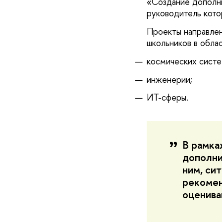
«Создание дополн
руководитель кото
Проекты направлен
школьников в облас
космических систе
инженерии;
ИТ-сферы.
В рамка
дополни
ним, си
рекомен
оценива