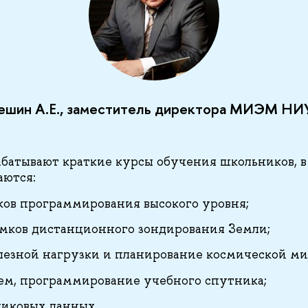
ешин А.Е., заместитель директора МИЭМ Н
батывают краткие курсы обучения школьников, в
аются:
ков программирования высокого уровня;
имков дистанционного зондирования Земли;
олезной нагрузки и планирование космической ми
ем, программирование учебного спутника;
никовых данных.