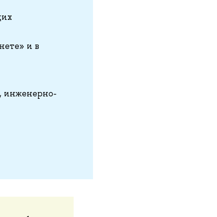
щих
нете» и в
, инженерно-