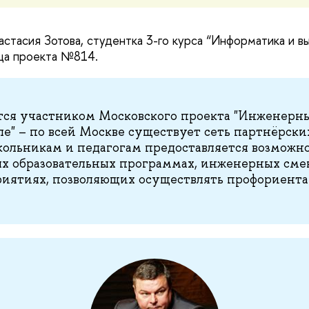
астасия Зотова, студентка 3-го курса “Информатика и в
ица проекта №814.
ся участником Московского проекта "Инженерны
е" – по всей Москве существует сеть партнёрски
кольникам и педагогам предоставляется возможно
х образовательных программах, инженерных сме
риятиях, позволяющих осуществлять профориент