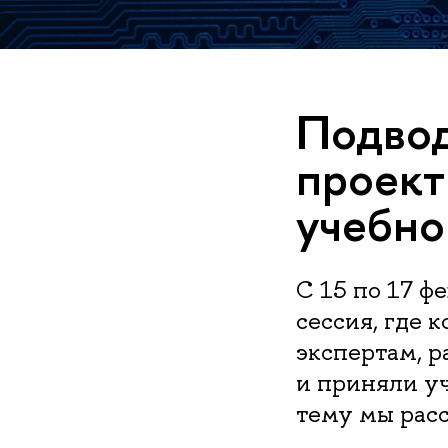
Подвод
проект
учебног
С 15 по 17 
сессия, где 
экспертам, р
и приняли уч
тему мы расс