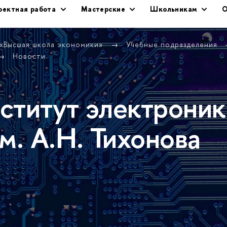
оектная работа
Мастерские
Школьникам
О
 «Высшая школа экономики»
Учебные подразделения
Новости
ститут электроник
м. А.Н. Тихонова