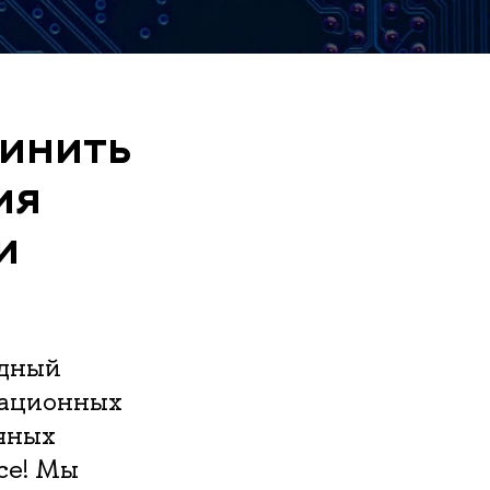
инить
ия
и
одный
мационных
чных
се! Мы