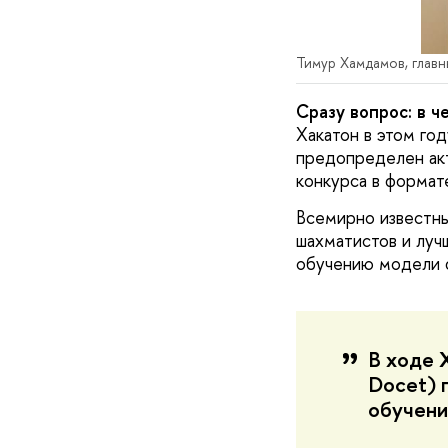
Тимур Хамдамов, глав
Сразу вопрос: в ч
Хакатон в этом го
предопределен акт
конкурса в формат
Всемирно известны
шахматистов и луч
обучению модели 
В ходе 
Docet) 
обучени