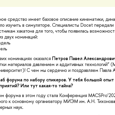
ое средство имеет базовое описание кинематики, дин
о изучить в симуляторе. Специалисты Docet передали
стникам хакатона для того, чтобы появилась возможност
из двух номинаций:
одель
дель
еих номинациях оказался
Петров Павел Александрови
ки материалов давлением и аддитивных технологий” (
ниверситет)! С чем мы сердечно и поздравляем Павла 
аб форума по набору спикеров. У тебя большой опыт
приятий? Или тут какая-то тайна?
м форума в этом году стала Конференция MACSPro’202
рого к основному организатору МИЭМ им. А.Н. Тихонов
ерных наук.