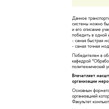
Данное транспортн
системы можно был
и его описание уча
победить в одной 
- самая быстрая м
- самая точная мо
Победителем в об
кафедрой “Обработ
политехнический у
Впечатляет масшт
организации меро
Основным формато
организацией кото
Факультет компьют