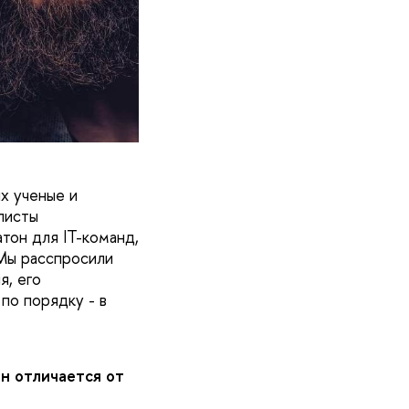
х ученые и
листы
тон для IT-команд,
 Мы расспросили
я, его
по порядку - в
он отличается от