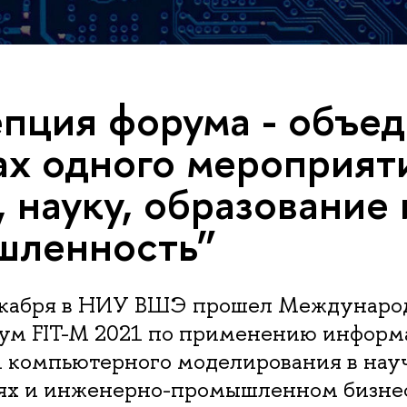
пция форума - объед
ах одного мероприят
, науку, образование 
шленность”
декабря в НИУ ВШЭ прошел Междунар
ум FIT-M 2021 по применению инфор
и компьютерного моделирования в нау
ях и инженерно-промышленном бизне