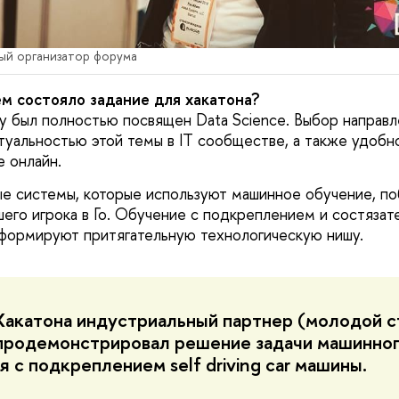
ный организатор форума
ем состояло задание для хакатона?
ду был полностью посвящен Data Science. Выбор направ
уальностью этой темы в IT сообществе, а также удоб
е онлайн.
е системы, которые используют машинное обучение, п
шего игрока в Го. Обучение с подкреплением и состязат
формируют притягательную технологическую нишу.
Хакатона индустриальный партнер (молодой с
продемонстрировал решение задачи машинно
я с подкреплением self driving car машины.