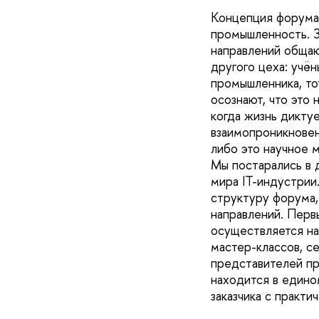
Концепция форума 
промышленность. З
направлений общаю
другого цеха: учён
промышленника, то
осознают, что это 
когда жизнь дикту
взаимопроникновен
либо это научное 
Мы постарались в 
мира IT-индустрии
структуру форума,
направлений. Перв
осуществляется на
мастер-классов, се
представителей пра
находится в едином
заказчика с практи