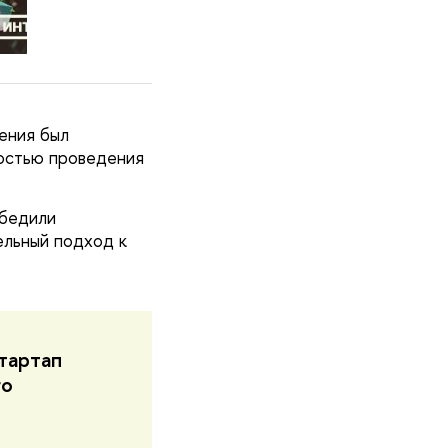
ления был
ностью проведения
обедили
ельный подход к
тартап
го