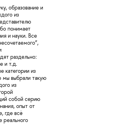
ку, образование и
ждого из
редставителю
або понимает
ия и науки. Все
несочетаемого”,
и
дят раздельно:
 и т.д.
е категории из
о мы выбрали такую
дого из
торой
щий собой серию
нания, опыт от
, где всё
е реального