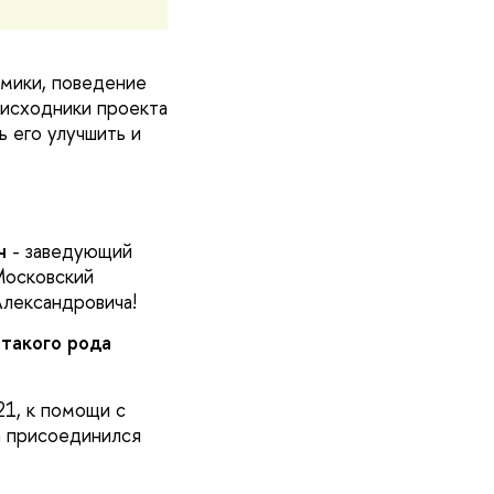
амики, поведение
 исходники проекта
ь его улучшить и
ч
- заведующий
Московский
Александровича!
 такого рода
1, к помощи с
а присоединился