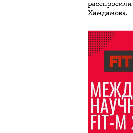
расспросили 
Хамдамова.