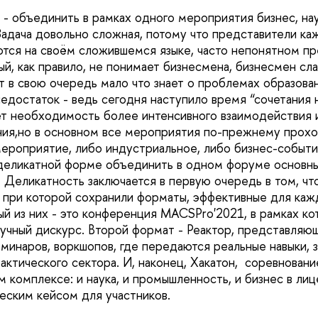
- объединить в рамках одного мероприятия бизнес, нау
адача довольно сложная, потому что представители ка
тся на своём сложившемся языке, часто непонятном п
ый, как правило, не понимает бизнесмена, бизнесмен сл
т в свою очередь мало что знает о проблемах образован
недостаток - ведь сегодня наступило время “сочетания 
ет необходимость более интенсивного взаимодействия 
ия,но в основном все мероприятия по-прежнему прохо
мероприятие, либо индустриальное, либо бизнес-событие
деликатной форме объединить в одном форуме основны
. Деликатность заключается в первую очередь в том, чт
 при которой сохранили форматы, эффективные для каж
ый из них - это конференция MACSPro'2021, в рамках ко
учный дискурс. Второй формат - Реактор, представляю
минаров, воркшопов, где передаются реальные навыки, з
ктического сектора. И, наконец, Хакатон, соревнование
 комплексе: и наука, и промышленность, и бизнес в лиц
ческим кейсом для участников.