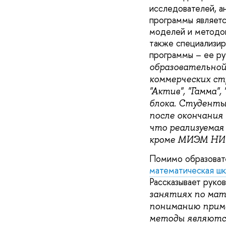
исследователей, а
программы являетс
моделей и методов
также специализир
программы – ее ру
образовательной
коммерческих ст
"Актив", "Гамма",
блока. Студенты
после окончания
что реализуемая
кроме МИЭМ НИУ
Помимо образовате
математическая 
Рассказывает руко
занятиях по мат
пониманию приме
методы являются