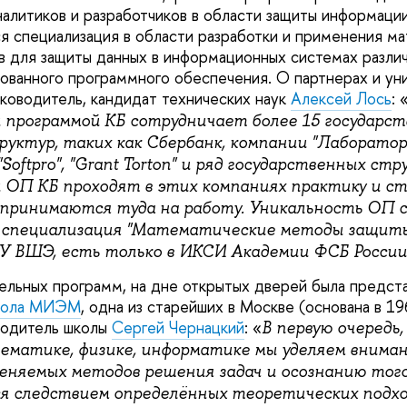
налитиков и разработчиков в области защиты информац
я специализация в области разработки и применения м
 для защиты данных в информационных системах различн
ованного программного обеспечения. О партнерах и ун
ководитель, кандидат технических наук
Алексей Лось
: 
 программой КБ сотрудничает более 15 государст
руктур, таких как Сбербанк, компании "Лаборатори
 "Softpro", "Grant Torton" и ряд государственных ст
 ОП КБ проходят в этих компаниях практику и ст
 принимаются туда на работу. Уникальность ОП 
 специализация "Математические методы защиты
 ВШЭ, есть только в ИКСИ Академии ФСБ России
льных программ, на дне открытых дверей была предст
школа МИЭМ
, одна из старейших в Москве (основана в 19
водитель школы
Сергей Чернацкий
: «
В первую очередь,
ематике, физике, информатике мы уделяем внима
няемых методов решения задач и осознанию того
 следствием определённых теоретических подхо