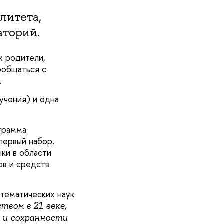
литета,
аторий.
х родители,
пообщаться с
.
учения) и одна
ограмма
 первый набор.
ки в области
ов и средств
атематических наук
твом в 21 веке,
 и сохранности