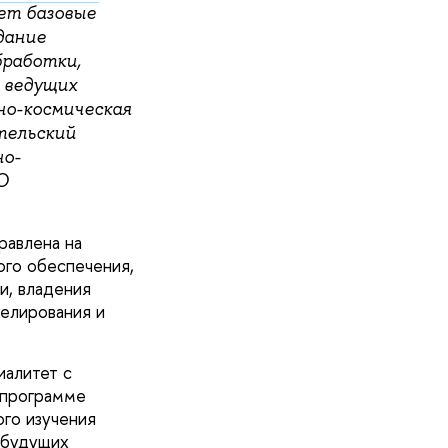
ет базовые
дание
бработки,
 ведущих
но-космическая
тельский
но-
О
равлена на
ого обеспечения,
и, владения
елирования и
иалитет с
 программе
ого изучения
 будущих