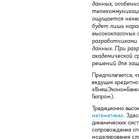
данных, особенно
телекоммуникации
ощущается нехва
будет лишь нара
высококлассных 
разработчиками 
данных. При раз
академической с
решений для за
Предполагается, ч
ведущих кредитно-
«ВнешЭкономБанк»)
Газпром).
Традиционно высок
математика»
. Зде
динамических сист
сопровождения спе
моделирования сло