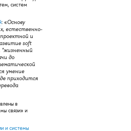
тем, систем
й
: «
Основу
х, естественно-
 проектной и
азвитие soft
й "жизненный
ачи до
тематической
ся умение
де приходится
еревода
влены в
мы связи» и
и и системы