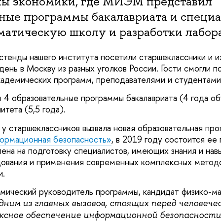
ы экономики, где МИЭМ представил
ные программы бакалавриата и специа
матическую школу и разработки лабор
стенды нашего института посетили старшеклассники и и
день в Москву из разных уголков России. Гости смогли 
адемических программ, преподавателями и студентами
 4 образовательные программы бакалавриата (4 года об
тета (5,5 года).
у старшеклассников вызвала новая образовательная пр
ормационная безопасность»
, в 2019 году состоится ее
ена на подготовку специалистов, имеющих знания и навы
дования и применения современных комплексных метод
и.
емический руководитель программы, кандидат физико-м
дним из главных вызовов, стоящих перед человечес
ксное обеспечение информационной безопасности