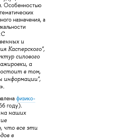
ии. Особенностью
атематических
ого назначения, а
икальности
«
С
венных и
я Касперского",
руктур силового
ажировки, а
состоит в том,
 информации",
».
авлена
физико-
66 году).
 на наших
ние
, что все эти
дов в