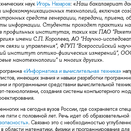
хнических наук
Игорь Назаров
: «
Наш бакалавриат да
и инфокоммуникационных технологий, включая соз
ктронных средств генерации, передачи, приема, о
ты информации. Студенты проходят практики на
в профильных институтах, таких как ПАО "Ракет
ргия» имени С.П. Королева, АО "Научно-исследова
 связи и управления", ФГУП "Всероссийский науч
ий институт оптико-физических измерений", ОО
».
овые нанотехнологии" и многих других
программа
«Информатика и вычислительная техника»
нап
листов, имеющих знания и навыки разработки программн
ыми и программными средствами вычислительной техник
ет-технологиями, создания системы компьютерного мод
роектирования.
многих на сегодня вузов России, где сохраняется спец
ие пяти с половиной лет. Речь идет об образовательной
зопасность»
. Связано это с необходимостью углубленн
 в области математики, физики и программирования для