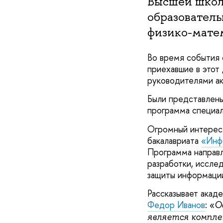
Высшей школ
образователь
физико-мате
Во время события 
приехавшие в этот 
руководителями ак
Были представлены
программа специали
Огромный интерес 
бакалавриата
«Инф
Программа направл
разработки, иссле
защиты информаци
Рассказывает акад
Федор Иванов
: «
О
является компле