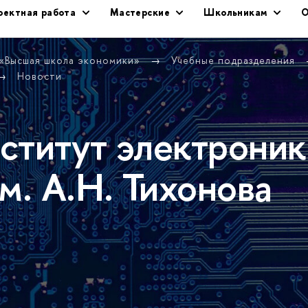
оектная работа
Мастерские
Школьникам
О
 «Высшая школа экономики»
Учебные подразделения
Новости
ститут электроник
м. А.Н. Тихонова