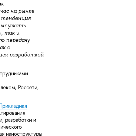
ак
йчас на рынке
а тенденция
выпускать
, так и
ю передачу
ак с
ися разработкой
отрудниками
леком, Россети,
Прикладная
ктирования
, разработки и
ического
ая наноструктуры