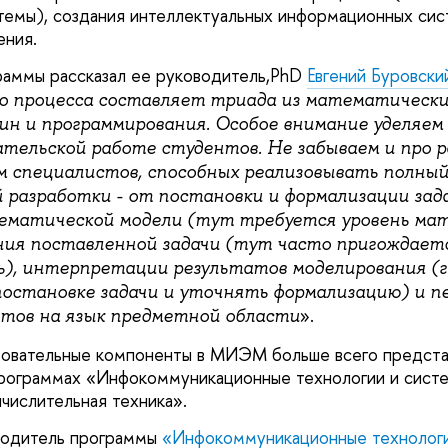
темы), создания интеллектуальных информационных сис
ения.
раммы рассказал ее руководитель,PhD
Евгений Буровски
о процесса составляет триада из математически
ин и программирования. Особое внимание уделяем
ательской работе студентов. Не забываем и про р
вим специалистов, способных реализовывать полны
й разработки - от постановки и формализации зад
ематической модели (тут требуется уровень ма
ния поставленной задачи (тут часто пригождает
), интерпретации результатов моделирования (г
постановке задачи и уточнять формализацию) и п
».
тов на язык предметной области
овательные компоненты в МИЭМ больше всего предста
рограммах «Инфокоммуникационные технологии и систе
числительная техника».
оводитель программы
«Инфокоммуникационные технологи