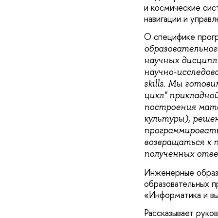
и космические сис
навигации и управл
О специфике прог
образовательног
научных дисципл
научно-исследов
skills. Мы гото
цикл" прикладно
построения мат
культуры), реше
программировать
возвращаться к 
полученных отве
Инженерные образ
образовательных п
«Информатика и вы
Рассказывает рук