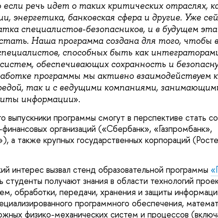
 если речь идет о таких критических отраслях, к
, энергетика, банковская сфера и другие. Уже се
тка специалистов-безопасников, и в будущем эт
стать. Наша программа создана для того, чтобы 
специалистов, способных быть как интеграторами
систем, обеспечивающих сохранность и безопасну
работке программы мы активно взаимодействуем к
редой, так и с ведущими компаниями, занимающим
».
щиты информации
то выпускники программы смогут в перспективе стать с
финансовых организаций («Сбербанк», «Газпромбанк»,
, а также крупных государственных корпораций (Росте
ий интерес вызвал стенд образовательной программы
«
сь студенты получают знания в области технологий прое
ем, обработки, передачи, хранения и защиты информации
циализированного программного обеспечения, математ
жных физико-механических систем и процессов (включ