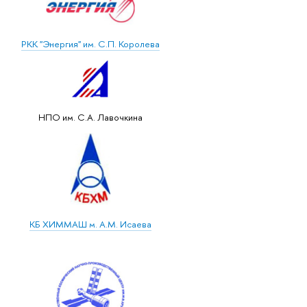
РКК "Энергия" им. С.П. Королева
НПО им. С.А. Лавочкина
КБ ХИММАШ м. А.М. Исаева