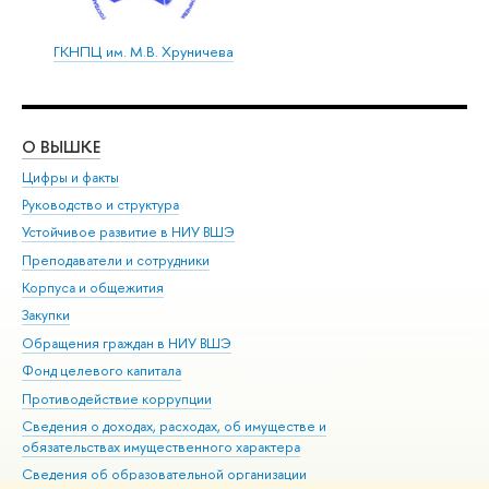
ГКНПЦ им. М.В. Хруничева
О ВЫШКЕ
ОБ
Цифры и факты
Ли
Руководство и структура
Дов
Устойчивое развитие в НИУ ВШЭ
Ол
Преподаватели и сотрудники
При
Корпуса и общежития
Вы
Закупки
При
Обращения граждан в НИУ ВШЭ
Ас
Фонд целевого капитала
До
Противодействие коррупции
Цен
Сведения о доходах, расходах, об имуществе и
Би
обязательствах имущественного характера
Об
Сведения об образовательной организации
Обр