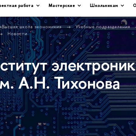
оектная работа
Мастерские
Школьникам
О
 «Высшая школа экономики»
Учебные подразделения
Новости
ститут электроник
м. А.Н. Тихонова