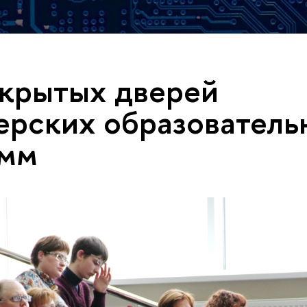
крытых дверей
ерских образователь
амм