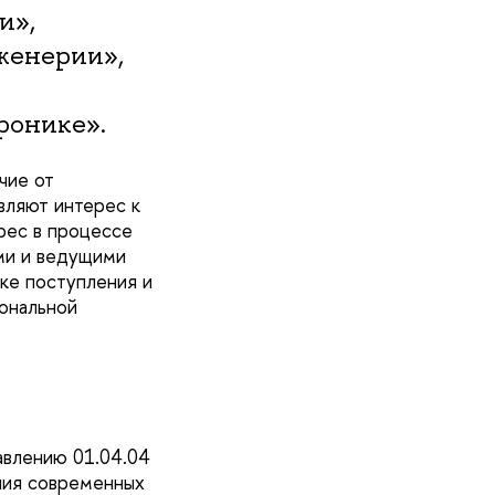
и»,
женерии»,
ронике».
чие от
вляют интерес к
рес в процессе
ми и ведущими
ке поступления и
ональной
авлению 01.04.04
ния современных