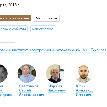
рта, 2018 г.
ерситетская жизнь
Мероприятия
ртаж о событии
магистратура
вский институт электроники и математики им. А.Н. Тихонова
ев
Сластников
Щур Лев
Юрин
ил
Сергей
Николаевич
Александр
имирович
Александрович
Игоревич