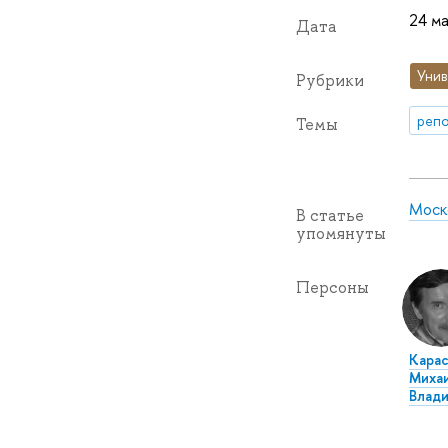
24 ма
Дата
Унив
Рубрики
репо
Темы
Моско
В статье
упомянуты
Персоны
Карас
Миха
Влад