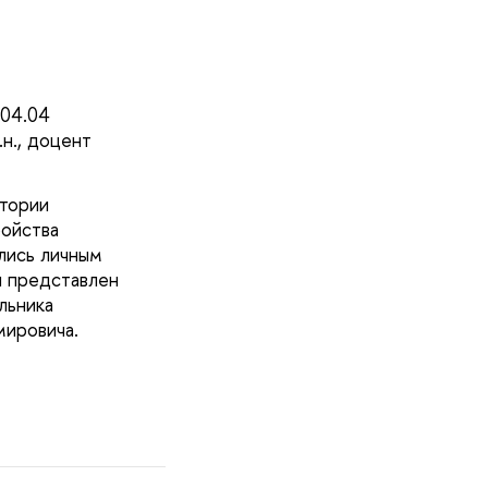
.04.04
н., доцент
ктории
ройства
лись личным
л представлен
льника
ировича.