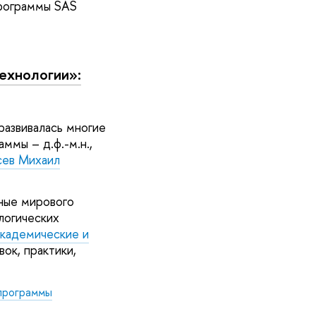
программы SAS
ехнологии»:
развивалась многие
аммы – д.ф.-м.н.,
сев Михаил
еные мирового
логических
академические и
ок, практики,
 программы