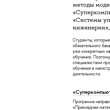
методы моде
«Суперкомпь
«Системы уп
инженерии», 
Студенты, которые
обязательного бак
уже конкретным на
обучения. Поэтому
специалистами про
обучения в магист
деятельности.
«Суперкомпьют
Программа направл
«Прикладная матем