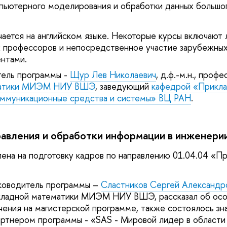
ьютерного моделирования и обработки данных большог
чается на английском языке. Некоторые курсы включают 
 профессоров и непосредственное участие зарубежных
нтами.
тель программы -
Щур Лев Николаевич
, д.ф.-м.н., проф
матики МИЭМ НИУ ВШЭ
, заведующий
кафедрой «Прикл
ммуникационные средства и системы» ВЦ РАН
.
авления и обработки информации в инженерии
ена на подготовку кадров по направлению 01.04.04 «П
ководитель программы –
Сластников Сергей Александр
кладной математики МИЭМ НИУ ВШЭ, рассказал об ос
чения на магистерской программе, также состоялось зн
ртнером программы - «SAS - Мировой лидер в области 