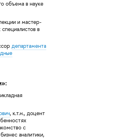
о объема в науке
лекции и мастер-
 специалистов в
ессор
департамента
адные
»:
рикладная
ович
, к.т.н., доцент
обенностях
акомство с
бизнес аналитики,