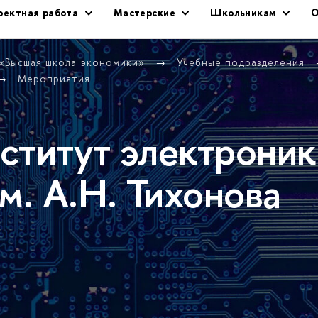
оектная работа
Мастерские
Школьникам
О
 «Высшая школа экономики»
Учебные подразделения
Мероприятия
ститут электроник
м. А.Н. Тихонова