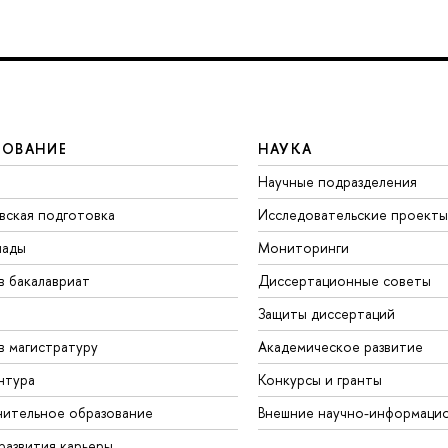
ЗОВАНИЕ
НАУКА
Научные подразделения
вская подготовка
Исследовательские проекты
иады
Мониторинги
в бакалавриат
Диссертационные советы
Защиты диссертаций
в магистратуру
Академическое развитие
нтура
Конкурсы и гранты
ительное образование
Внешние научно-информаци
развития карьеры