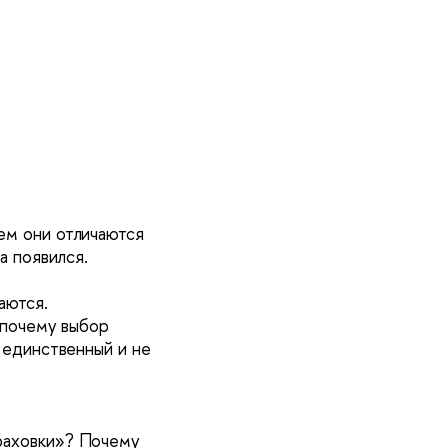
м они отличаются 
а появился.
аются.
 почему выбор 
 единственный и не 
раховки»? Почему 