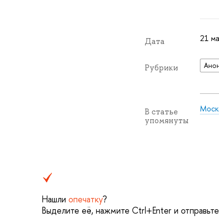
21 ма
Дата
Ано
Рубрики
Моско
В статье
упомянуты
Нашли
опечатку
?
Выделите её, нажмите Ctrl+Enter и отправьт