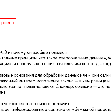
ершено
2‑ФЗ и почему он вообще появился.
тальные принципы: что такое «персональные данные», че
ции», и почему закон о них появился именно тогда, когд
авовые основания для обработки данных и чем они отлич
 законный интерес, исполнение закона — в чём разница и
ьно меняет права человека. Спойлер: согласие — это не
ант.
 в чекбоксе» часто ничего не значит.
оящее, информированное согласие от «бумажной перест