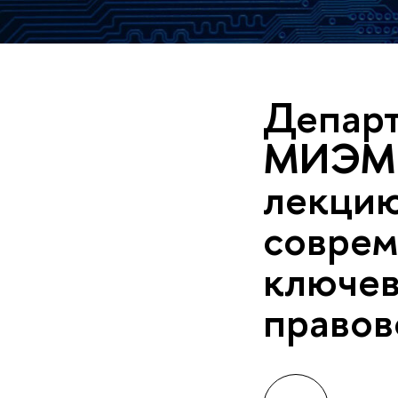
Департ
МИЭМ 
лекцию
соврем
ключев
правов