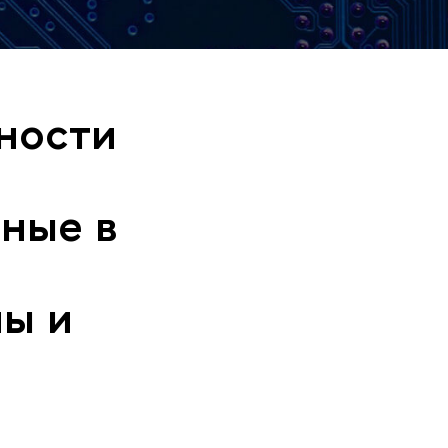
ности
ные в
пы и