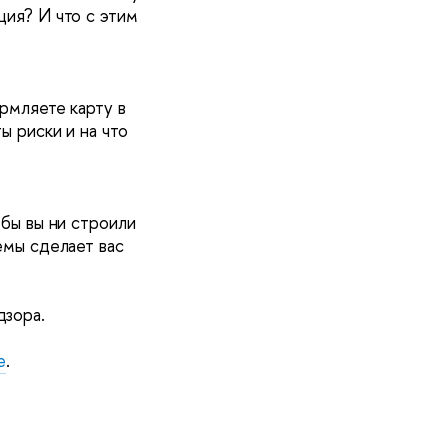
ия? И что с этим 
рмляете карту в 
 риски и на что 
бы вы ни строили 
мы сделает вас 
дзора.
е
.