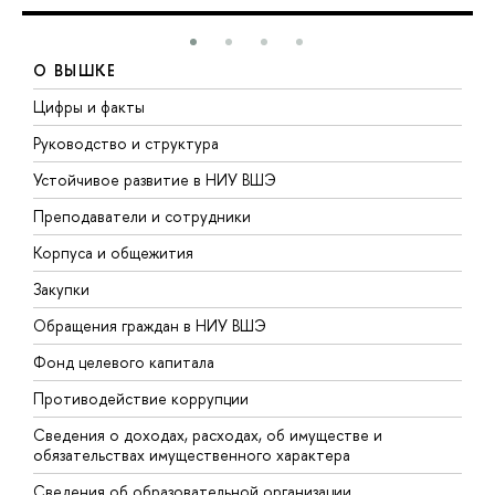
О ВЫШКЕ
Цифры и факты
Л
Руководство и структура
Д
Устойчивое развитие в НИУ ВШЭ
О
Преподаватели и сотрудники
П
Корпуса и общежития
В
Закупки
П
Обращения граждан в НИУ ВШЭ
А
Фонд целевого капитала
Д
Противодействие коррупции
Ц
Сведения о доходах, расходах, об имуществе и
Б
обязательствах имущественного характера
О
Сведения об образовательной организации