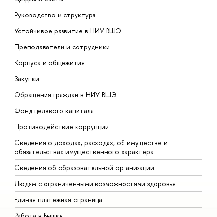
Руководство и структура
Д
Устойчивое развитие в НИУ ВШЭ
О
Преподаватели и сотрудники
П
Корпуса и общежития
В
Закупки
П
Обращения граждан в НИУ ВШЭ
А
Фонд целевого капитала
Д
Противодействие коррупции
Ц
Сведения о доходах, расходах, об имуществе и
Б
обязательствах имущественного характера
О
Сведения об образовательной организации
О
Людям с ограниченными возможностями здоровья
Единая платежная страница
Работа в Вышке