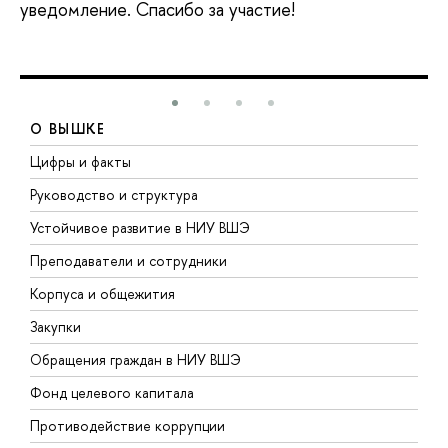
уведомление. Спасибо за участие!
О ВЫШКЕ
Цифры и факты
Л
Руководство и структура
Д
Устойчивое развитие в НИУ ВШЭ
О
Преподаватели и сотрудники
П
Корпуса и общежития
В
Закупки
П
Обращения граждан в НИУ ВШЭ
А
Фонд целевого капитала
Д
Противодействие коррупции
Ц