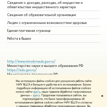
Сведения о доходах, расходах, об имуществе и
Б
обязательствах имущественного характера
О
Сведения об образовательной организации
О
Людям с ограниченными возможностями здоровья
Единая платежная страница
Работа в Вышке
http://www.minobrnauki.gov.ru/
Министерство науки и высшего образования РФ
https://edu.gov.ru/
Министерство просвещения РФ
https://elearning.hse.ru/mooc
Мы используем файлы cookies для улучшения работы сайта
Массовые открытые онлайн-курсы
НИУ ВШЭ и большего удобства его использования. Более
подробную информацию об использовании файлов cookies
можно найти
здесь
, наши правила обработки персональных
данных –
здесь
. Продолжая пользоваться сайтом, вы
✖
© НИУ ВШЭ 1993–2026
Адреса и контакты
Условия
подтверждаете, что были проинформированы об
использования материалов
Политика конфиденциальности
Карта
использовании файлов cookies сайтом НИУ ВШЭ и согласны
сайта
с нашими правилами обработки персональных данных. Вы