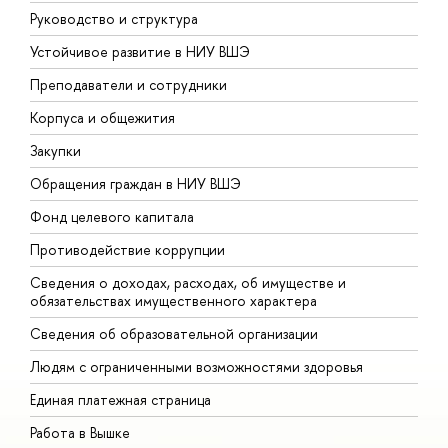
Руководство и структура
Д
Устойчивое развитие в НИУ ВШЭ
О
Преподаватели и сотрудники
П
Корпуса и общежития
В
Закупки
П
Обращения граждан в НИУ ВШЭ
А
Фонд целевого капитала
Д
Противодействие коррупции
Ц
Сведения о доходах, расходах, об имуществе и
Б
обязательствах имущественного характера
О
Сведения об образовательной организации
О
Людям с ограниченными возможностями здоровья
Единая платежная страница
Работа в Вышке