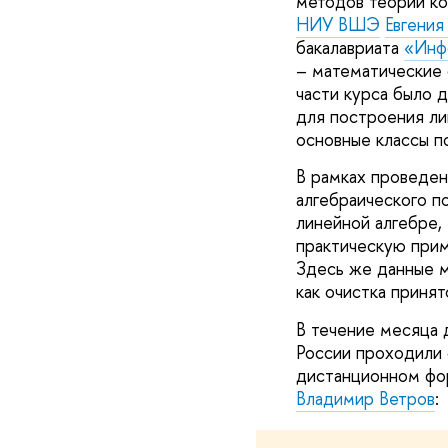
методов теории ко
НИУ ВШЭ
Евгения
бакалавриата
«Инф
– математические 
части курса было 
для построения ли
основные классы п
В рамках проведен
алгебраического п
линейной алгебре,
практическую прим
Здесь же данные м
как очистка принят
В течение месяца 
России проходили 
дистанционном фор
Владимир Ветров
: