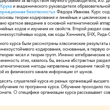
дирования за авторством научного руководителя, и.о. 
 Крука
и академического руководителя образовательно
ормационная безопасность»
Фёдора Иванова. Курс сод
основы теории кодирования и линейные и циклические к
дано краткое введение в основной математический аппа
нейных кодов и изучения их свойств. Второй раздел охв
омехоустойчивых кодов, как коды Хэмминга, БЧХ, Рида-
ного курса были рассмотрены классические результаты 
омехоустойчивого кодирования, основанные, в первую о
 теории чисел и теории групп. Именно алгебраические к
енимость этих, казалось бы, весьма абстрактных раздел
атематические методы направлены на решение такой пр
ой из физического канала информации от шумов.
десять слушателей курса из разных организаций высшего
обучение по программе курса. Обучение проходило по
мате. О специфике организации курса рассказывает с