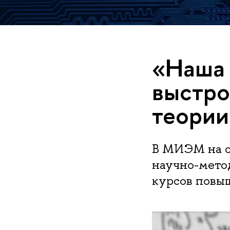
«Наша 
выстро
теории
В МИЭМ на о
научно-мето
курсов повы