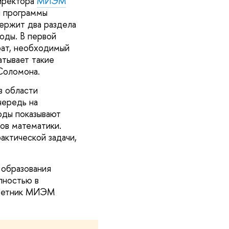
директора
МИЭМ
й программы
ержит два раздела
оды. В первой
рат, необходимый
атывает такие
Соломона.
в области
чередь на
оды показывают
ов математики.
актической задачи,
 образования
лностью в
оветник МИЭМ