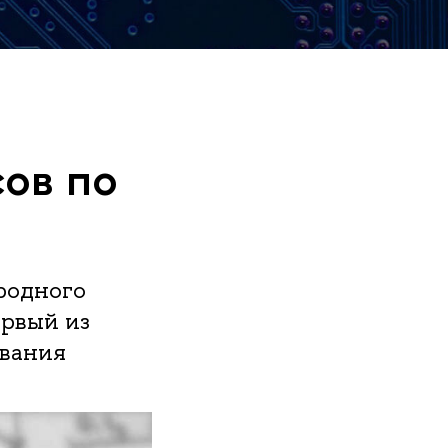
сов по
родного
рвый из
ования