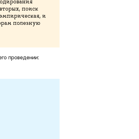
кодирования
-вторых, поиск
 эмпирическая, и
торам полезную
его проведении: