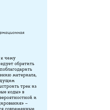
ормационная
 к чему
ледует обратить
 поблагодарить
чению материала,
будущем
ыстроить трек из
вые коды» в
 вероятностной и
дирования» –
ься современные