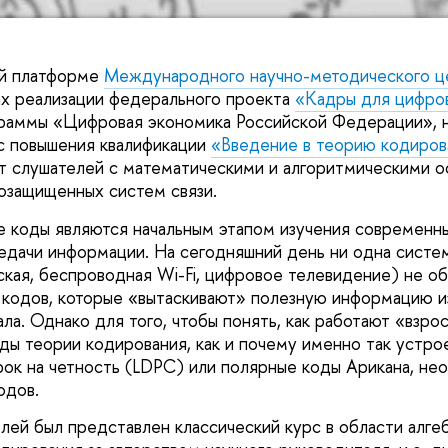
ой платформе
Международного научно-методического 
ах реализации федерального проекта
«Кадры для цифро
граммы «Цифровая экономика Российской Федерации»,
с повышения квалификации
«Введение в теорию кодиров
ит слушателей с математическими и алгоритмическими 
озащищенных систем связи.
 коды являются начальным этапом изучения современн
едачи информации. На сегодняшний день ни одна систем
ская, беспроводная Wi-Fi, цифровое телевидение) не о
кодов, которые «вытаскивают» полезную информацию и
ала. Однако для того, чтобы понять, как работают «взр
ды теории кодирования, как и почему именно так устро
ок на четность (LDPC) или полярные коды Арикана, не
одов.
ей был представлен классический курс в области алге