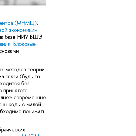
центра (МНМЦ)
,
вой экономики»
 на базе НИУ ВШЭ
ания. Блоковые
основами
ых методов теории
а связи (будь то
бходится без
з принятого
ослые» современные
ены коды с малой
обходимо понимать
браических