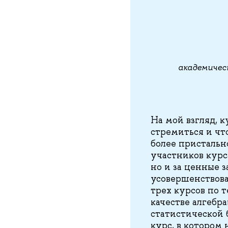
академичес
На мой взгляд, к
стремиться и что
более пристальн
участников курс
но и за ценные 
усовершенствова
трех курсов по 
качестве алгебр
статистической 
курс, в котором