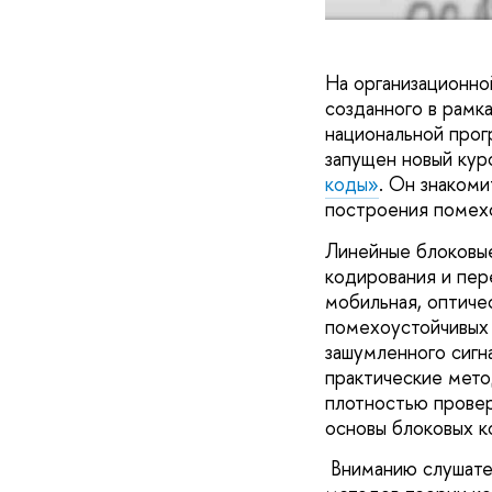
На организационн
созданного в рамк
национальной про
запущен новый кур
коды»
. Он знаком
построения помех
Линейные блоковые
кодирования и пер
мобильная, оптиче
помехоустойчивых 
зашумленного сигн
практические мето
плотностью провер
основы блоковых к
Вниманию слушател