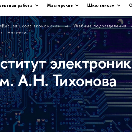
оектная работа
Мастерские
Школьникам
О
 «Высшая школа экономики»
Учебные подразделения
Новости
ститут электроник
м. А.Н. Тихонова