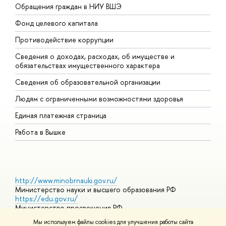
Обращения граждан в НИУ ВШЭ
А
Фонд целевого капитала
Д
Противодействие коррупции
Ц
Сведения о доходах, расходах, об имуществе и
Б
обязательствах имущественного характера
О
Сведения об образовательной организации
О
Людям с ограниченными возможностями здоровья
Единая платежная страница
Работа в Вышке
http://www.minobrnauki.gov.ru/
Министерство науки и высшего образования РФ
https://edu.gov.ru/
Министерство просвещения РФ
https://elearning.hse.ru/mooc
Мы используем файлы cookies для улучшения работы сайта
Массовые открытые онлайн-курсы