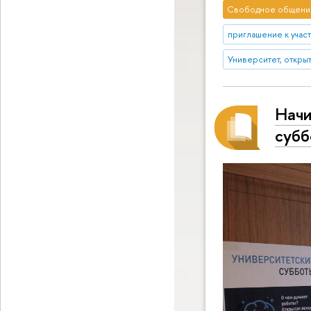
Свободное общени
приглашение к учас
Университет, откры
Начи
субб