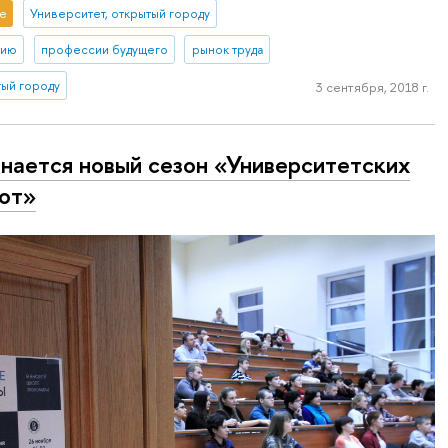
е
Университет, открытый городу
тию
профессии будущего
рынок труда
тый городу
3 сентября, 2018 г.
нается новый сезон «Университетских
от»