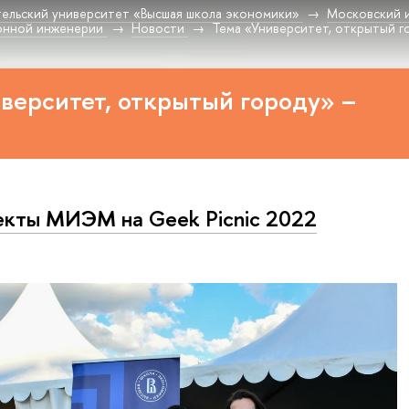
ельский университет «Высшая школа экономики»
Московский 
онной инженерии
Новости
Тема «Университет, открытый г
верситет, открытый городу» –
кты МИЭМ на Geek Picnic 2022