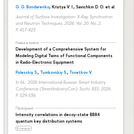
G. G. Bondarenko
, Kristya V. I., Savichkin D. O. et al.
Journal of Surface Investigation: X-Ray, Synchrotron
and Neutron Techniques. 2026. Vol. 20. No. 2.
P. 417-423.
Глава в книге
Development of a Comprehensive System for
Modeling Digital Twins of Functional Components
in Radio-Electronic Equipment
Polesskiy S.
,
Tumkovskiy S.
,
Tsvetkov V.
In bk.: 2026 International Russian Smart Industry
Conference (SmartIndustryCon). Sochi: IEEE, 2026.
P. 529-536.
Препринт
Intensity correlations in decoy-state BB84
quantum key distribution systems
В печати