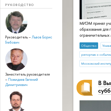
РУКОВОДСТВО
МИЭМ принял уча
образования для 
ограничительных 
Руководитель
–
Львов Борис
Глебович
Общество
Униве
репортаж о событи
Московский институт
Заместитель руководителя
–
Пожидаев Евгений
В Вы
Димитриевич
субб