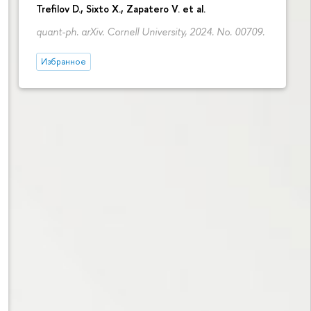
Trefilov D.
, Sixto X., Zapatero V. et al.
quant-ph. arXiv. Cornell University, 2024. No. 00709.
Избранное