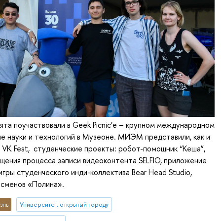
ята поучаствовали в Geek Picnic’е – крупном международном
ле науки и технологий в Музеоне. МИЭМ представили, как и
 VK Fest, студенческие проекты: робот-помощник “Кеша”,
щения процесса записи видеоконтента SELFIO, приложение
 игры студенческого инди-коллектива Bear Head Studio,
тсменов «Полина».
знь
Университет, открытый городу