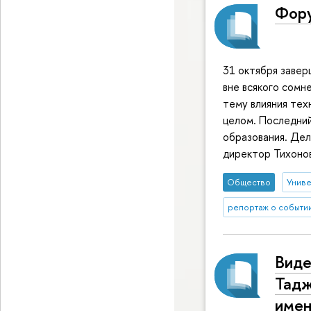
Фору
31 октября завер
вне всякого сомн
тему влияния тех
целом. Последний
образования. Де
директор Тихонов
Общество
Униве
репортаж о событи
Вид
Тадж
имен