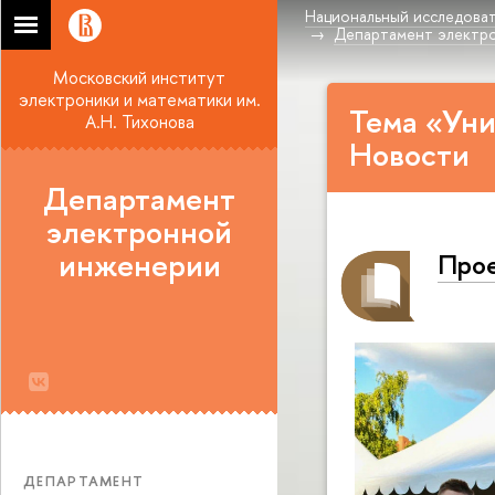
Национальный исследоват
Департамент электр
Московский институт
электроники и математики им.
Тема «Уни
А.Н. Тихонова
Новости
Департамент
электронной
инженерии
Прое
ДЕПАРТАМЕНТ