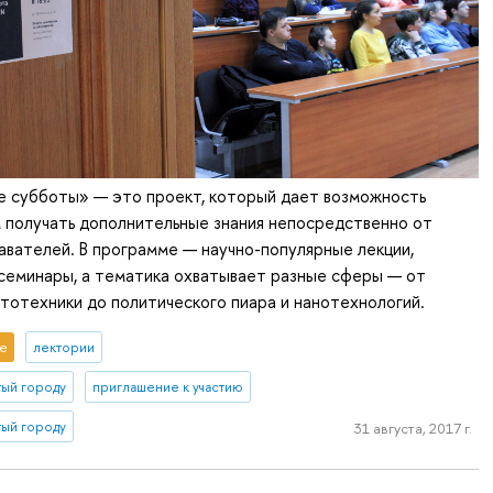
е субботы» — это проект, который дает возможность
 получать дополнительные знания непосредственно от
авателей. В программе — научно-популярные лекции,
семинары, а тематика охватывает разные сферы — от
тотехники до политического пиара и нанотехнологий.
е
лектории
тый городу
приглашение к участию
тый городу
31 августа, 2017 г.