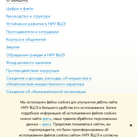
Цифры и факты
Ли
Руководство и структура
Дов
Устойчивое развитие в НИУ ВШЭ
Ол
Преподаватели и сотрудники
При
Корпуса и общежития
Вы
Закупки
При
Обращения граждан в НИУ ВШЭ
Ас
Фонд целевого капитала
До
Противодействие коррупции
Цен
Сведения о доходах, расходах, об имуществе и
Би
обязательствах имущественного характера
Об
Сведения об образовательной организации
Обр
Людям с ограниченными возможностями здоровья
Мы используем файлы cookies для улучшения работы сайта
Единая платежная страница
НИУ ВШЭ и большего удобства его использования. Более
подробную информацию об использовании файлов cookies
Работа в Вышке
можно найти
здесь
, наши правила обработки персональных
данных –
здесь
. Продолжая пользоваться сайтом, вы
✖
Редактору
подтверждаете, что были проинформированы об
© НИУ ВШЭ 1993–2026
Адреса и контакты
Условия использования
использовании файлов cookies сайтом НИУ ВШЭ и согласны