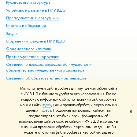
Руководство и структура
Дов
Устойчивое развитие в НИУ ВШЭ
Ол
Преподаватели и сотрудники
При
Корпуса и общежития
Вы
Закупки
При
Обращения граждан в НИУ ВШЭ
Ас
Фонд целевого капитала
До
Противодействие коррупции
Цен
Сведения о доходах, расходах, об имуществе и
Би
обязательствах имущественного характера
Об
Сведения об образовательной организации
Обр
Людям с ограниченными возможностями здоровья
Мы используем файлы cookies для улучшения работы сайта
Единая платежная страница
НИУ ВШЭ и большего удобства его использования. Более
подробную информацию об использовании файлов cookies
Работа в Вышке
можно найти
здесь
, наши правила обработки персональных
данных –
здесь
. Продолжая пользоваться сайтом, вы
✖
Редактору
подтверждаете, что были проинформированы об
© НИУ ВШЭ 1993–2026
Адреса и контакты
Условия использования
использовании файлов cookies сайтом НИУ ВШЭ и согласны
с нашими правилами обработки персональных данных. Вы
материалов
Политика конфиденциальности
Карта сайта
можете отключить файлы cookies в настройках Вашего
Шрифты HSE Sans и HSE Slab разработаны в
Школе дизайна НИУ ВШЭ