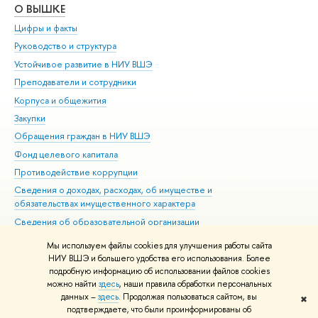
О ВЫШКЕ
ОБ
Цифры и факты
Ли
Руководство и структура
Дов
Устойчивое развитие в НИУ ВШЭ
Ол
Преподаватели и сотрудники
При
Корпуса и общежития
Вы
Закупки
При
Обращения граждан в НИУ ВШЭ
Ас
Фонд целевого капитала
До
Противодействие коррупции
Цен
Сведения о доходах, расходах, об имуществе и
Би
обязательствах имущественного характера
Об
Сведения об образовательной организации
Обр
Людям с ограниченными возможностями здоровья
Мы используем файлы cookies для улучшения работы сайта
Единая платежная страница
НИУ ВШЭ и большего удобства его использования. Более
подробную информацию об использовании файлов cookies
Работа в Вышке
можно найти
здесь
, наши правила обработки персональных
данных –
здесь
. Продолжая пользоваться сайтом, вы
✖
Редактору
подтверждаете, что были проинформированы об