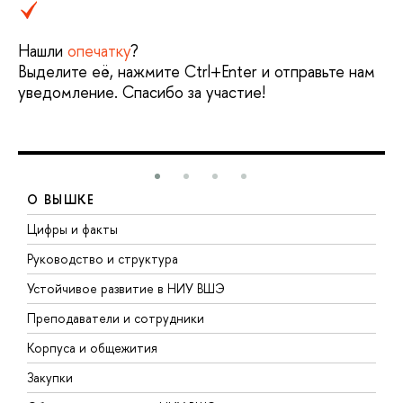
Нашли
опечатку
?
Выделите её, нажмите Ctrl+Enter и отправьте нам
уведомление. Спасибо за участие!
О ВЫШКЕ
Цифры и факты
Л
Руководство и структура
Д
Устойчивое развитие в НИУ ВШЭ
О
Преподаватели и сотрудники
П
Корпуса и общежития
В
Закупки
П