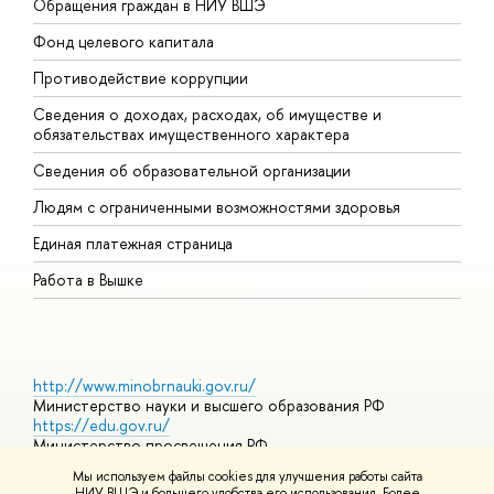
Обращения граждан в НИУ ВШЭ
А
Фонд целевого капитала
Д
Противодействие коррупции
Ц
Сведения о доходах, расходах, об имуществе и
Б
обязательствах имущественного характера
О
Сведения об образовательной организации
О
Людям с ограниченными возможностями здоровья
Единая платежная страница
Работа в Вышке
http://www.minobrnauki.gov.ru/
Министерство науки и высшего образования РФ
https://edu.gov.ru/
Министерство просвещения РФ
https://elearning.hse.ru/mooc
Мы используем файлы cookies для улучшения работы сайта
Массовые открытые онлайн-курсы
НИУ ВШЭ и большего удобства его использования. Более