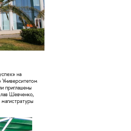
спех» на
ю Университетом
ли приглашены
слав Шевченко,
а магистратуры