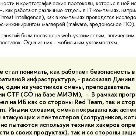
ности и криптографические протоколы, которые в ней и
м, как работают различные отделы в IT-компаниях, нап
Threat Intelligence), как в компаниях проводятся исследо
рс-инжинирингом малверей (malware, вредоносное ПО).
ь занятий была посвящена web-уязвимостям, логическим
 поставок. Одна из них - мобильным уязвимостям.
е стал понимать, как работает безопасность в
ративной инфраструктуре, - рассказал Даниил
н, один из участников смены, преподаватель
и CTF (СО на базе МИЭМ), - В рамках прогр
ел на ИБ как со стороны Red Team, так и сто
am. Иными словами, смена покрывала как аспе
 атакующих и пентестеров (сотрудников, ко
но пытаются используя техники хакеров опр
сти в своих продуктах), так и со стороны за