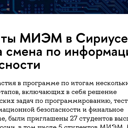
ты МИЭМ в Сириусе:
 смена по информац
сности
астия в программе по итогам нескольк
этапов, включающих в себя решение
ких задач по программированию, тест
мационной безопасности и финальное
ие, были приглашены 27 студентов вы
ссии, в том числе 5 студентов МИЭМ.