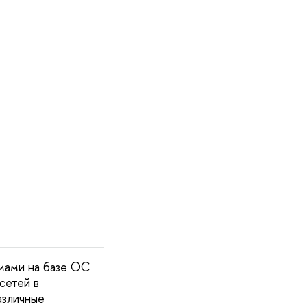
мами на базе ОС
сетей в
азличные