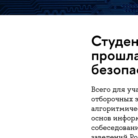
Студен
прошла
безопа
Всего для уч
отборочных 
алгоритмичес
основ инфор
собеседован
заведений Ро