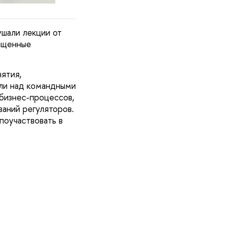
ушали лекции от
ященные
ятия,
тали над командными
бизнес-процессов,
аний регуляторов.
поучаствовать в