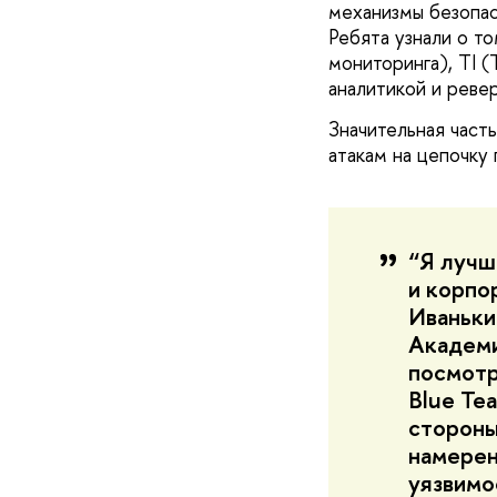
механизмы безопас
Ребята узнали о то
мониторинга), TI (
аналитикой и реве
Значительная част
атакам на цепочку
“Я лучш
и корпо
Иваньки
Академи
посмотр
Blue Te
стороны
намерен
уязвимо