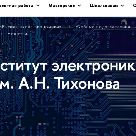
оектная работа
Мастерские
Школьникам
О
 «Высшая школа экономики»
Учебные подразделения
Новости
ститут электроник
м. А.Н. Тихонова