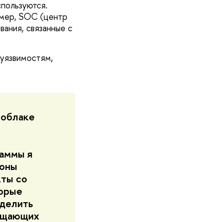
спользуются.
ример, SOC (центр
вания, связанные с
 уязвимостям,
 облаке
аммы я
роны
кты со
торые
еделить
щищающих