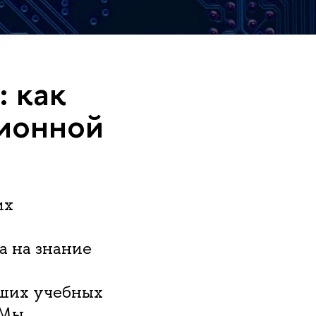
 как
ионной
их
а на знание
сших учебных
 Мы