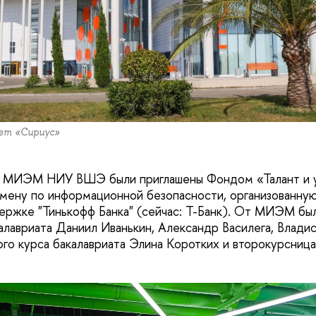
ет «Сириус»
ы МИЭМ НИУ ВШЭ были приглашены Фондом «Талант и у
мену по информационной безопасности, организованну
ержке "Тинькофф Банка" (сейчас: Т-Банк). От МИЭМ бы
алавриата Даниил Иванькин, Александр Василега, Влади
ого курса бакалавриата Элина Коротких и второкурсниц
а.