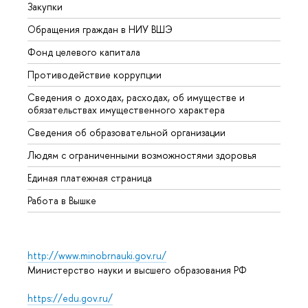
Закупки
Прием
Обращения граждан в НИУ ВШЭ
Аспир
Фонд целевого капитала
Допол
Противодействие коррупции
Центр
Сведения о доходах, расходах, об имуществе и
Бизне
обязательствах имущественного характера
Образ
Сведения об образовательной организации
Обрат
Людям с ограниченными возможностями здоровья
Единая платежная страница
Работа в Вышке
http://www.minobrnauki.gov.ru/
Министерство науки и высшего образования РФ
https://edu.gov.ru/