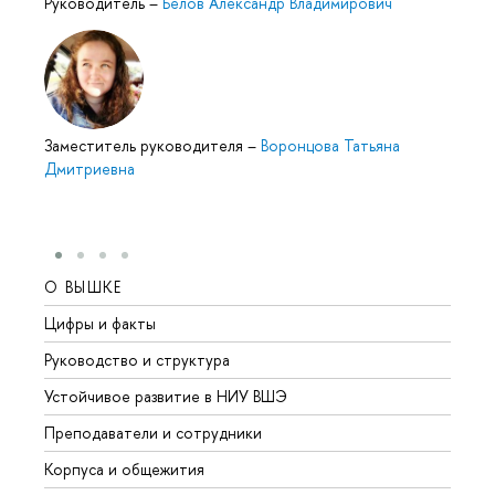
Руководитель
–
Белов Александр Владимирович
Заместитель руководителя
–
Воронцова Татьяна
Дмитриевна
О ВЫШКЕ
ОБР
Цифры и факты
Лице
Руководство и структура
Довуз
Устойчивое развитие в НИУ ВШЭ
Олим
Преподаватели и сотрудники
Прием
Корпуса и общежития
Вышк