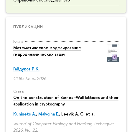
ПУБЛИКАЦИИ
Книга
Математическое моделирование
гидродинамических задач
Гайдуков Р. К.
СПб.: Лань, 2026.
Статья
On the construction of Barnes–Wall lattices and their
application in cryptography
Kuninets A.
,
Malygina E.
, Leevik A. G. et al.
Journal of Computer Virology and Hacking Techniques.
2026. No. 22.