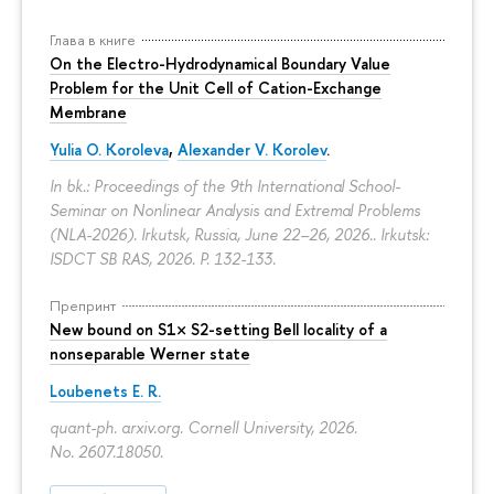
Глава в книге
On the Electro-Hydrodynamical Boundary Value
Problem for the Unit Cell of Cation-Exchange
Membrane
Yulia O. Koroleva
,
Alexander V. Korolev
.
In bk.: Proceedings of the 9th International School-
Seminar on Nonlinear Analysis and Extremal Problems
(NLA-2026). Irkutsk, Russia, June 22–26, 2026.. Irkutsk:
ISDCT SB RAS, 2026.
P. 132-133.
Препринт
New bound on S1× S2-setting Bell locality of a
nonseparable Werner state
Loubenets E. R.
quant-ph. arxiv.org. Cornell University, 2026.
No. 2607.18050.